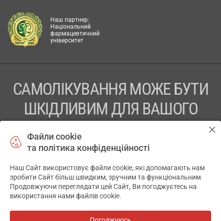
Наш партнер:
Національний
фармацевтичний
університет
САМОЛІКУВАННЯ МОЖЕ БУТИ
ШКІДЛИВИМ ДЛЯ ВАШОГО
ЗДОРОВ’Я
Файли cookie
та політика конфіденційності
ПЕРЕД ЗАСТОСУВАННЯМ ПРЕПАРАТУ ПРОКОНСУЛЬТУЙТЕСЬ
З ЛІКАРЕМ
Наш Сайт використовує файли cookie, які допомагають нам
✕
зробити Сайт більш швидким, зручним та функціональним.
ТОВ «АПТЕКА 911.ЮА» Код ЄДРПОУ 43631965.
Продовжуючи переглядати цей Сайт, Ви погоджуєтесь на
використання нами файлів cookie.
Відмова від відповідальності
© 2014-2026. Медична інформаційна система АПТЕКА911.ЮА
Погоджуюсь
Всі аптеки