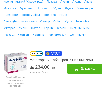
Кропивницький (Кіровоград)
Лозова
Лубни
Луцьк
Львів
Миколаїв
Мукачево
Нікополь
Обухів
Одеса
Олександрія
Павлоград
Первомайськ
Полтава
Рівне
Самар (Новомосковськ)
Самбір
Сміла
Суми
Тернопіль
Ужгород
Умань
Фастів
Харків
Херсон
Хмельницький
Черкаси
Чернівці
Чернігів
Чорноморськ
Шептицький
Метафора-SR табл. прол. дії 1000мг №60
234.00
від
грн
До кошика
Упаковка / 60 шт.
Зовнішній вигляд
товару може
відрізнятися від
фотографії