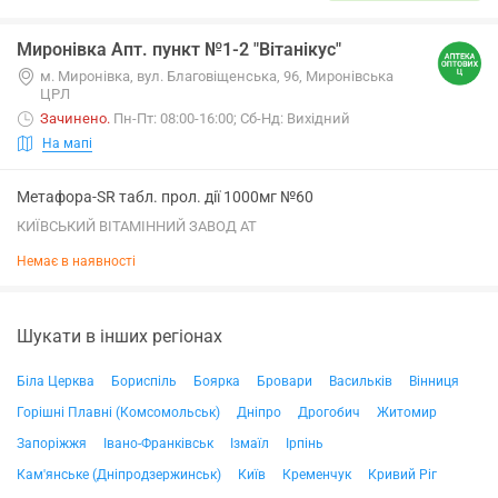
Миронівка Апт. пункт №1-2 "Вітанікус"
м. Миронівка, вул. Благовіщенська, 96, Миронівська
ЦРЛ
Зачинено
.
Пн-Пт: 08:00-16:00; Сб-Нд: Вихідний
На мапі
Метафора-SR табл. прол. дії 1000мг №60
КИЇВСЬКИЙ ВІТАМІННИЙ ЗАВОД АТ
Немає в наявності
Шукати в інших регіонах
Біла Церква
Бориспіль
Боярка
Бровари
Васильків
Вінниця
Горішні Плавні (Комсомольськ)
Дніпро
Дрогобич
Житомир
Запоріжжя
Івано-Франківськ
Ізмаїл
Ірпінь
Кам'янське (Дніпродзержинськ)
Київ
Кременчук
Кривий Ріг