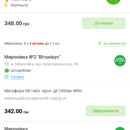
Укрпошта
348.00
До кошика
грн
Миронівка
:
3
з
4
аптеки
, де є
1
шт.
За наявністю
Миронівка №2 "Вітанікус"
м. Миронівка, вул. Благовіщенська, 96
Цілодобово
На мапі
Метафора-SR табл. прол. дії 1000мг №60
КИЇВСЬКИЙ ВІТАМІННИЙ ЗАВОД АТ
342.00
Забронювати
грн
Миронівка