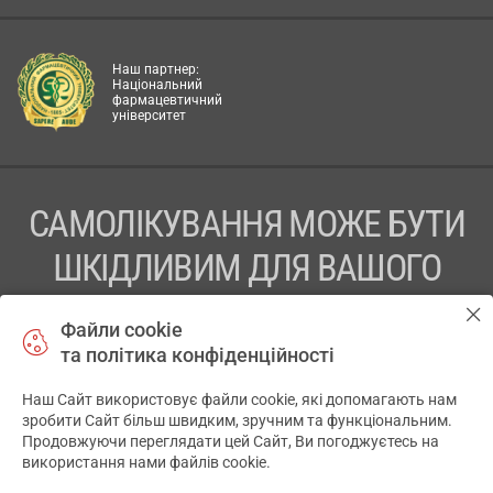
Наш партнер:
Національний
фармацевтичний
університет
САМОЛІКУВАННЯ МОЖЕ БУТИ
ШКІДЛИВИМ ДЛЯ ВАШОГО
ЗДОРОВ’Я
Файли cookie
та політика конфіденційності
ПЕРЕД ЗАСТОСУВАННЯМ ПРЕПАРАТУ ПРОКОНСУЛЬТУЙТЕСЬ
З ЛІКАРЕМ
Наш Сайт використовує файли cookie, які допомагають нам
✕
зробити Сайт більш швидким, зручним та функціональним.
ТОВ «АПТЕКА 911.ЮА» Код ЄДРПОУ 43631965.
Продовжуючи переглядати цей Сайт, Ви погоджуєтесь на
використання нами файлів cookie.
Відмова від відповідальності