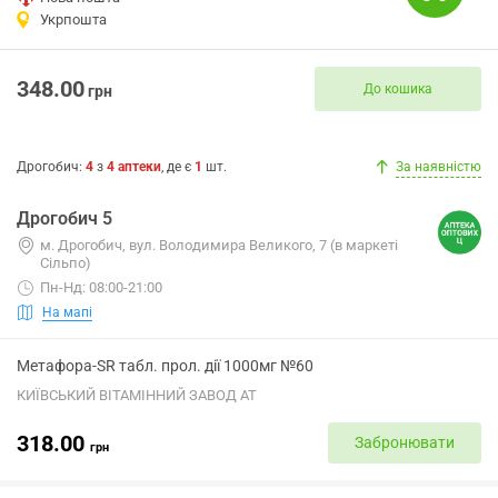
Укрпошта
348.00
До кошика
грн
Дрогобич
:
4
з
4
аптеки
, де є
1
шт.
За наявністю
Дрогобич 5
м. Дрогобич, вул. Володимира Великого, 7 (в маркеті
Сільпо)
Пн-Нд: 08:00-21:00
На мапі
Метафора-SR табл. прол. дії 1000мг №60
КИЇВСЬКИЙ ВІТАМІННИЙ ЗАВОД АТ
318.00
Забронювати
грн