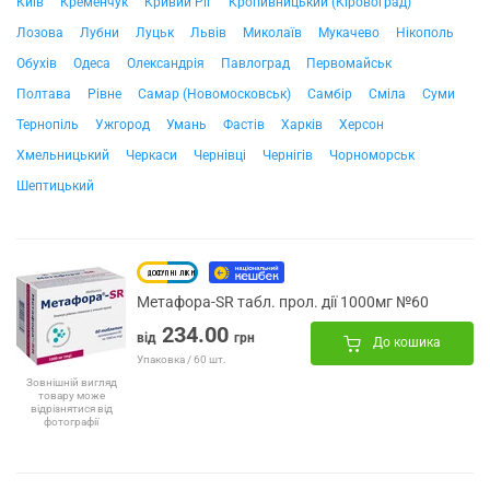
Київ
Кременчук
Кривий Ріг
Кропивницький (Кіровоград)
Лозова
Лубни
Луцьк
Львів
Миколаїв
Мукачево
Нікополь
Обухів
Одеса
Олександрія
Павлоград
Первомайськ
Полтава
Рівне
Самар (Новомосковськ)
Самбір
Сміла
Суми
Тернопіль
Ужгород
Умань
Фастів
Харків
Херсон
Хмельницький
Черкаси
Чернівці
Чернігів
Чорноморськ
Шептицький
Метафора-SR табл. прол. дії 1000мг №60
234.00
від
грн
До кошика
Упаковка / 60 шт.
Зовнішній вигляд
товару може
відрізнятися від
фотографії