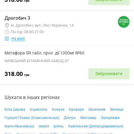
грн
Дрогобич 3
м. Дрогобич, вул. Лесі Українки, 14
Пн-Нд: 08:00-21:00
На мапі
Метафора-SR табл. прол. дії 1000мг №60
КИЇВСЬКИЙ ВІТАМІННИЙ ЗАВОД АТ
318.00
Забронювати
грн
Шукати в інших регіонах
Біла Церква
Бориспіль
Боярка
Бровари
Васильків
Вінниця
Горішні Плавні (Комсомольськ)
Дніпро
Житомир
Запоріжжя
Івано-Франківськ
Ізмаїл
Ірпінь
Кам'янське (Дніпродзержинськ)