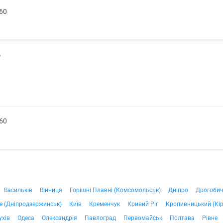
60
"
60
Васильків
Вінниця
Горішні Плавні (Комсомольськ)
Дніпро
Дрогоби
е (Дніпродзержинськ)
Київ
Кременчук
Кривий Ріг
Кропивницький (Кі
ухів
Одеса
Олександрія
Павлоград
Первомайськ
Полтава
Рівне