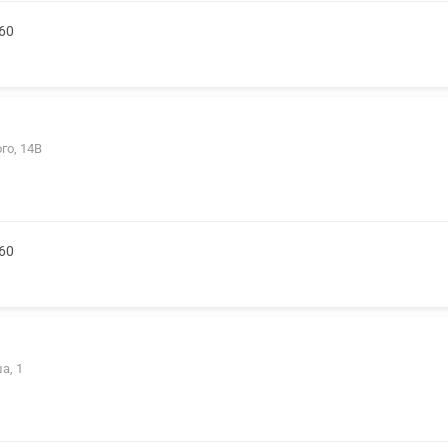
60
го, 14В
60
а, 1