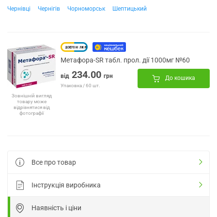
Чернівці
Чернігів
Чорноморськ
Шептицький
Метафора-SR табл. прол. дії 1000мг №60
234.00
від
грн
До кошика
Упаковка / 60 шт.
Зовнішній вигляд
товару може
відрізнятися від
фотографії
Все про товар
Інструкція виробника
Наявність і ціни