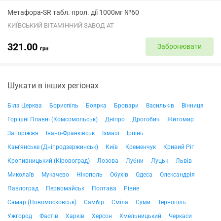
Метафора-SR табл. прол. дії 1000мг №60
КИЇВСЬКИЙ ВІТАМІННИЙ ЗАВОД АТ
321.00
Забронювати
грн
Шукати в інших регіонах
Біла Церква
Бориспіль
Боярка
Бровари
Васильків
Вінниця
Горішні Плавні (Комсомольськ)
Дніпро
Дрогобич
Житомир
Запоріжжя
Івано-Франківськ
Ізмаїл
Ірпінь
Кам'янське (Дніпродзержинськ)
Київ
Кременчук
Кривий Ріг
Кропивницький (Кіровоград)
Лозова
Лубни
Луцьк
Львів
Миколаїв
Мукачево
Нікополь
Обухів
Одеса
Олександрія
Павлоград
Первомайськ
Полтава
Рівне
Самар (Новомосковськ)
Самбір
Сміла
Суми
Тернопіль
Ужгород
Фастів
Харків
Херсон
Хмельницький
Черкаси