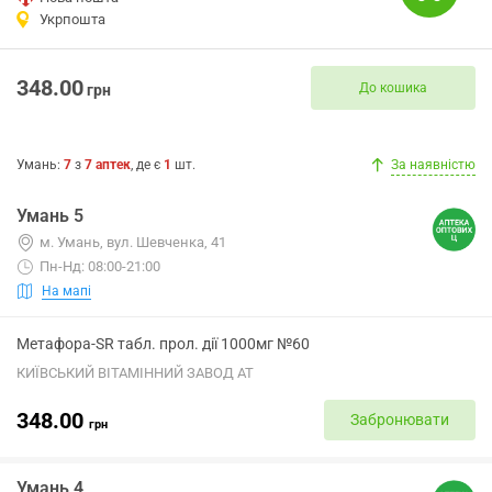
Укрпошта
348.00
До кошика
грн
Умань
:
7
з
7
аптек
, де є
1
шт.
За наявністю
Умань 5
м. Умань, вул. Шевченка, 41
Пн-Нд: 08:00-21:00
На мапі
Метафора-SR табл. прол. дії 1000мг №60
КИЇВСЬКИЙ ВІТАМІННИЙ ЗАВОД АТ
348.00
Забронювати
грн
Умань 4