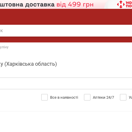
суліну
у (Харківська область)
Все в наявності
Аптеки 24/7
У