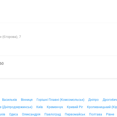
 (Єгорова), 7
60
Васильків
Вінниця
Горішні Плавні (Комсомольськ)
Дніпро
Дрогоби
е (Дніпродзержинськ)
Київ
Кременчук
Кривий Ріг
Кропивницький (Кі
ухів
Одеса
Олександрія
Павлоград
Первомайськ
Полтава
Рівне