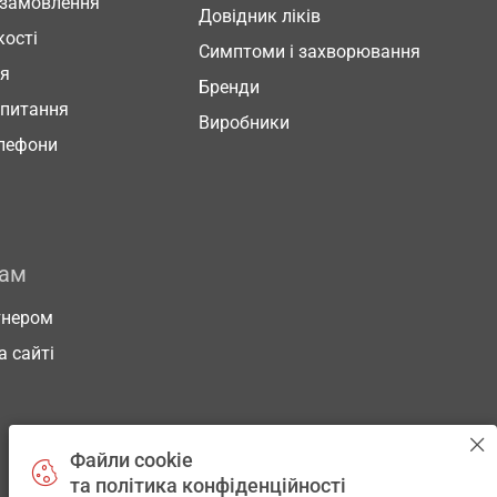
 замовлення
Довідник ліків
кості
Симптоми і захворювання
ня
Бренди
 питання
Виробники
елефони
рам
тнером
а сайті
Файли cookie
та політика конфіденційності