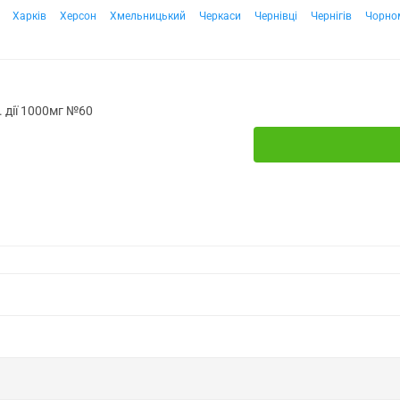
Харків
Херсон
Хмельницький
Черкаси
Чернівці
Чернігів
Чорно
 дії 1000мг №60