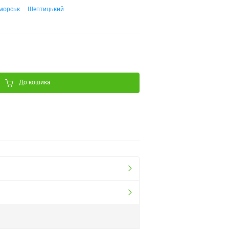
морськ
Шептицький
До кошика