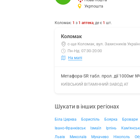
Укрпошта
Коломак
:
1
з
1
аптека
, де є
1
шт.
Коломак
с-ще Коломак, вул. Захисників України
Пн-Нд: 07:30-20:00
На мапі
Метафора-SR табл. прол. дії 1000мг №
КИЇВСЬКИЙ ВІТАМІННИЙ ЗАВОД АТ
Шукати в інших регіонах
Біла Церква
Бориспіль
Боярка
Бровари
Івано-Франківськ
Ізмаїл
Ірпінь
Кам'янськ
Львів
Миколаїв
Мукачево
Нікополь
Об