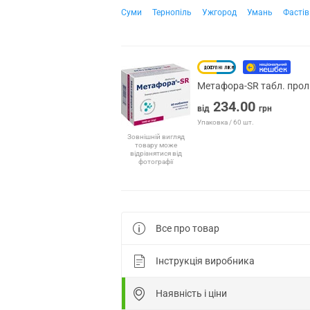
Суми
Тернопіль
Ужгород
Умань
Фастів
Метафора-SR табл. прол.
234.00
від
грн
Упаковка / 60 шт.
Зовнішній вигляд
товару може
відрізнятися від
фотографії
Все про товар
Інструкція виробника
Наявність і ціни