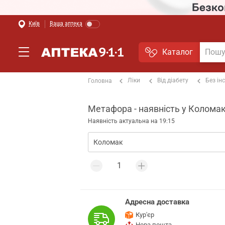
Київ
Ваша аптека
Каталог
Ліки
Від діабету
Без ін
Головна
Метафора - наявність у Коломак
Наявність актуальна на 19:15
Адресна доставка
Кур'єр
Нова пошта