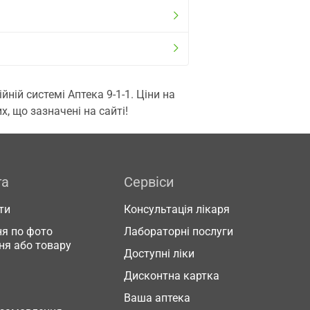
ій системі Аптека 9-1-1. Ціни на
, що зазначені на сайті!
га
Сервіси
ти
Консультація лікаря
я по фото
Лабораторні послуги
ня або товару
Доступні ліки
Дисконтна картка
Ваша аптека