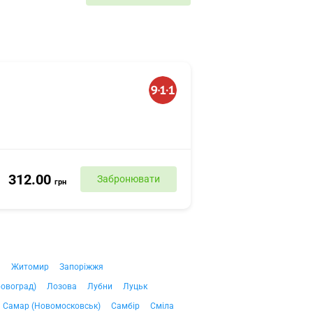
312.00
Забронювати
грн
ч
Житомир
Запоріжжя
ровоград)
Лозова
Лубни
Луцьк
Самар (Новомосковськ)
Самбір
Сміла