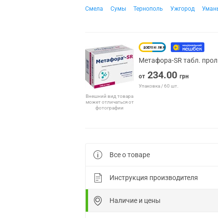
Смела
Сумы
Тернополь
Ужгород
Уман
Метафора-SR табл. прол
234.00
от
грн
Упаковка / 60 шт.
Внешний вид товара
может отличаться от
фотографии
Все о товаре
Инструкция производителя
Наличие и цены