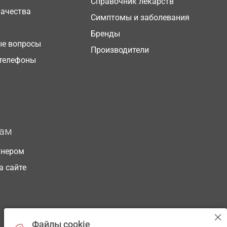
Справочник лекарств
качества
Симптомы и заболевания
Бренды
ые вопросы
Производители
телефоны
рам
тнером
а сайте
Файлы cookie