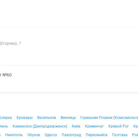
Егорова), 7
мг №60
Боярка
Бровары
Васильков
Винница
Горишние Плавни (Комсомольс
пень
Каменское (Днепродзержинск)
Киев
Кременчуг
Кривой Рог
Кр
в
Никополь
Обухов
Одесса
Павлоград
Первомайск
Полтава
Ро