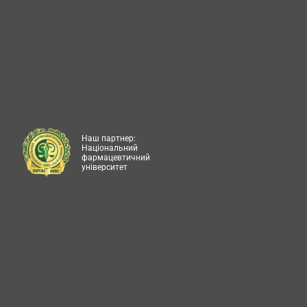
Наш партнер:
Національний
фармацевтичний
університет