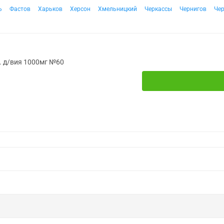
ь
Фастов
Харьков
Херсон
Хмельницкий
Черкассы
Чернигов
Че
. д/вия 1000мг №60