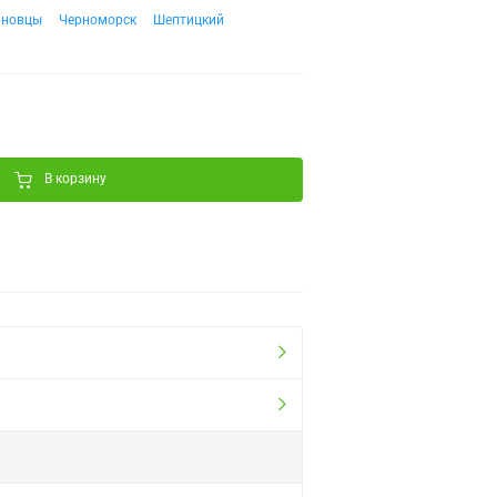
рновцы
Черноморск
Шептицкий
В корзину