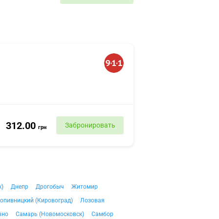
312.00
Забронировать
грн
к)
Днепр
Дрогобыч
Житомир
опивницкий (Кировоград)
Лозовая
вно
Самарь (Новомосковск)
Самбор