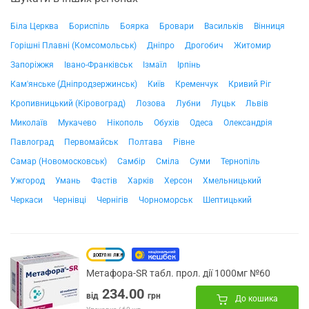
Біла Церква
Бориспіль
Боярка
Бровари
Васильків
Вінниця
Горішні Плавні (Комсомольськ)
Дніпро
Дрогобич
Житомир
Запоріжжя
Івано-Франківськ
Ізмаїл
Ірпінь
Кам'янське (Дніпродзержинськ)
Київ
Кременчук
Кривий Ріг
Кропивницький (Кіровоград)
Лозова
Лубни
Луцьк
Львів
Миколаїв
Мукачево
Нікополь
Обухів
Одеса
Олександрія
Павлоград
Первомайськ
Полтава
Рівне
Самар (Новомосковськ)
Самбір
Сміла
Суми
Тернопіль
Ужгород
Умань
Фастів
Харків
Херсон
Хмельницький
Черкаси
Чернівці
Чернігів
Чорноморськ
Шептицький
Метафора-SR табл. прол. дії 1000мг №60
234.00
від
грн
До кошика