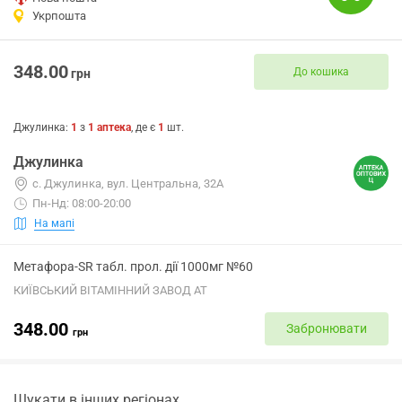
Укрпошта
348.00
До кошика
грн
Джулинка
:
1
з
1
аптека
, де є
1
шт.
Джулинка
с. Джулинка, вул. Центральна, 32А
Пн-Нд: 08:00-20:00
На мапі
Метафора-SR табл. прол. дії 1000мг №60
КИЇВСЬКИЙ ВІТАМІННИЙ ЗАВОД АТ
348.00
Забронювати
грн
Шукати в інших регіонах