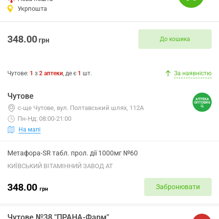
Укрпошта
348.00
До кошика
грн
Чутове
:
1
з
2
аптеки
, де є
1
шт.
За наявністю
Чутове
с-ще Чутове, вул. Полтавський шлях, 112А
Пн-Нд: 08:00-21:00
На мапі
Метафора-SR табл. прол. дії 1000мг №60
КИЇВСЬКИЙ ВІТАМІННИЙ ЗАВОД АТ
348.00
Забронювати
грн
Чутове №38 "ПРАНА-Фарм"