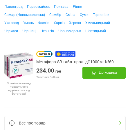
Павлоград
Первомайськ
Полтава
Рівне
Самар (Новомосковськ)
Самбір
Сміла
Суми
Тернопіль
Ужгород
Умань
Фастів
Харків
Херсон
Хмельницький
Черкаси
Чернівці
Чернігів
Чорноморськ
Шептицький
Метафора-SR табл. прол. дії 1000мг №60
234.00
грн
До кошика
Упаковка / 60 шт.
Зовнішній вигляд
товару може
відрізнятися від
фотографії
Все про товар