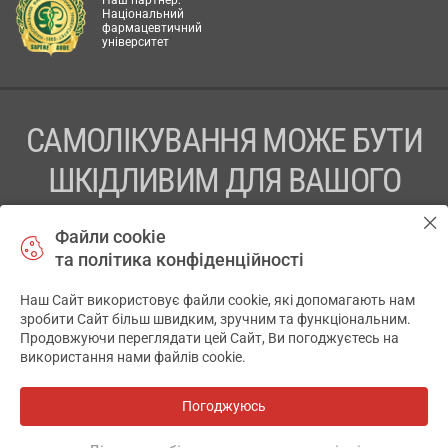
Наш партнер:
Національний
фармацевтичний
університет
САМОЛІКУВАННЯ МОЖЕ БУТИ
ШКІДЛИВИМ ДЛЯ ВАШОГО
ЗДОРОВ’Я
Файли cookie
та політика конфіденційності
ПЕРЕД ЗАСТОСУВАННЯМ ПРЕПАРАТУ ПРОКОНСУЛЬТУЙТЕСЬ
З ЛІКАРЕМ
Наш Сайт використовує файли cookie, які допомагають нам
✕
зробити Сайт більш швидким, зручним та функціональним.
ТОВ «АПТЕКА 911.ЮА» Код ЄДРПОУ 43631965.
Продовжуючи переглядати цей Сайт, Ви погоджуєтесь на
використання нами файлів cookie.
Відмова від відповідальності
© 2014-2026. Медична інформаційна система АПТЕКА911.ЮА
Погоджуюсь
Всі аптеки
на мапі
Розробка і підтримка сайту -
wu.ua