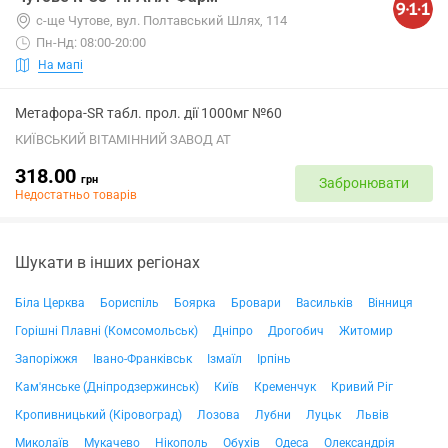
с-ще Чутове, вул. Полтавський Шлях, 114
Пн-Нд: 08:00-20:00
На мапі
Метафора-SR табл. прол. дії 1000мг №60
КИЇВСЬКИЙ ВІТАМІННИЙ ЗАВОД АТ
318.00
грн
Забронювати
Недостатньо товарів
Шукати в інших регіонах
Біла Церква
Бориспіль
Боярка
Бровари
Васильків
Вінниця
Горішні Плавні (Комсомольськ)
Дніпро
Дрогобич
Житомир
Запоріжжя
Івано-Франківськ
Ізмаїл
Ірпінь
Кам'янське (Дніпродзержинськ)
Київ
Кременчук
Кривий Ріг
Кропивницький (Кіровоград)
Лозова
Лубни
Луцьк
Львів
Миколаїв
Мукачево
Нікополь
Обухів
Одеса
Олександрія