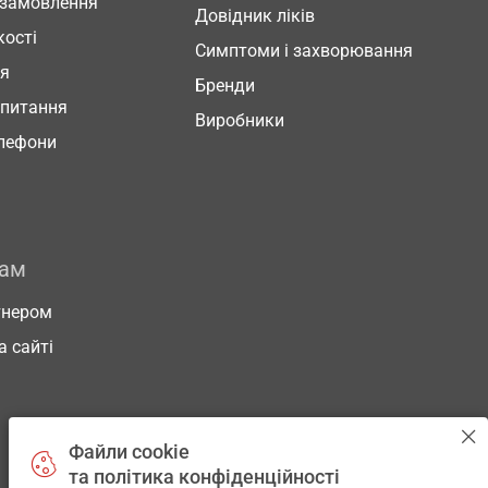
 замовлення
Довідник ліків
кості
Симптоми і захворювання
ня
Бренди
 питання
Виробники
елефони
рам
тнером
а сайті
Файли cookie
та політика конфіденційності