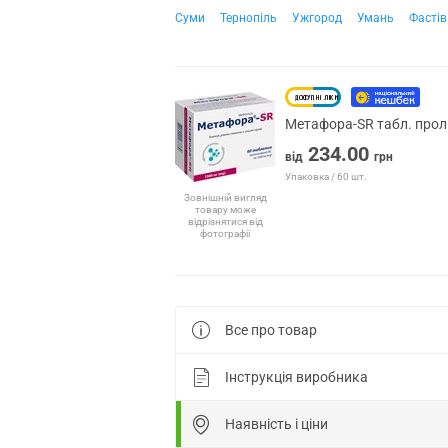
Суми
Тернопіль
Ужгород
Умань
Фастів
Метафора-SR табл. прол.
234.00
від
грн
Упаковка / 60 шт.
Зовнішній вигляд
товару може
відрізнятися від
фотографії
Все про товар
Інструкція виробника
Наявність і ціни