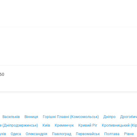
60
Васильків
Вінниця
Горішні Плавні (Комсомольськ)
Дніпро
Дрогоби
е (Дніпродзержинськ)
Київ
Кременчук
Кривий Ріг
Кропивницький (Кі
ухів
Одеса
Олександрія
Павлоград
Первомайськ
Полтава
Рівне