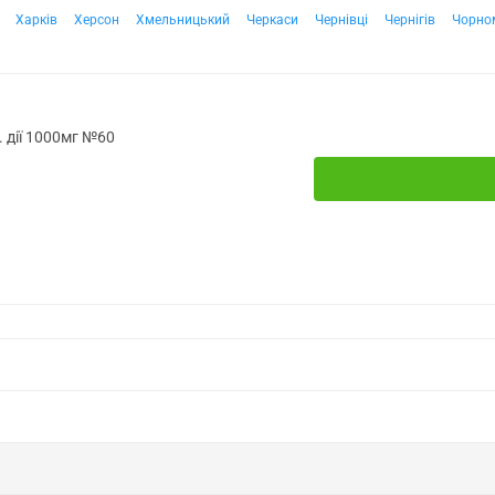
Харків
Херсон
Хмельницький
Черкаси
Чернівці
Чернігів
Чорно
 дії 1000мг №60