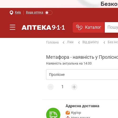
Київ
Ваша аптека
Каталог
Ліки
Від діабету
Без ін
Головна
Метафора - наявність у Пролісн
Наявність актуальна на 14:00
Адресна доставка
Кур'єр
Нова пошта