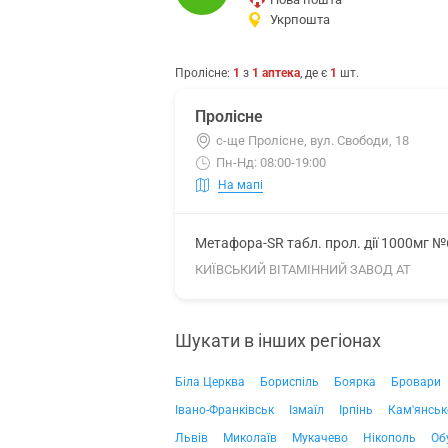
Укрпошта
Пролісне
:
1
з
1
аптека
, де є
1
шт.
Пролісне
с-ще Пролісне, вул. Свободи, 18
Пн-Нд: 08:00-19:00
На мапі
Метафора-SR табл. прол. дії 1000мг №
КИЇВСЬКИЙ ВІТАМІННИЙ ЗАВОД АТ
Шукати в інших регіонах
Біла Церква
Бориспіль
Боярка
Бровари
Івано-Франківськ
Ізмаїл
Ірпінь
Кам'янськ
Львів
Миколаїв
Мукачево
Нікополь
Об