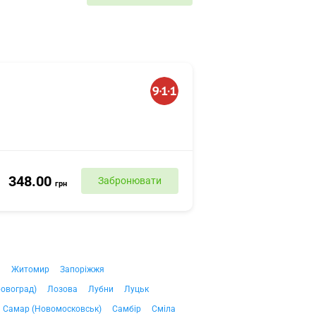
348.00
Забронювати
грн
ч
Житомир
Запоріжжя
ровоград)
Лозова
Лубни
Луцьк
Самар (Новомосковськ)
Самбір
Сміла