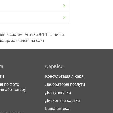
ій системі Аптека 9-1-1. Ціни на
, що зазначені на сайті!
га
Сервіси
ти
Консультація лікаря
я по фото
Лабораторні послуги
ня або товару
Доступні ліки
Дисконтна картка
Ваша аптека