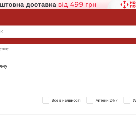
суліну
ому
Все в наявності
Аптеки 24/7
У