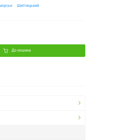
морськ
Шептицький
До кошика