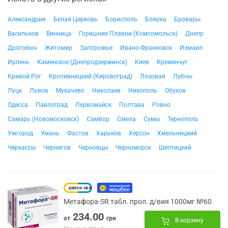
Александрия
Белая Церковь
Борисполь
Боярка
Бровары
Васильков
Винница
Горишние Плавни (Комсомольск)
Днепр
Дрогобыч
Житомир
Запорожье
Ивано-Франковск
Измаил
Ирпень
Каменское (Днепродзержинск)
Киев
Кременчуг
Кривой Рог
Кропивницкий (Кировоград)
Лозовая
Лубны
Луцк
Львов
Мукачево
Николаев
Никополь
Обухов
Одесса
Павлоград
Первомайск
Полтава
Ровно
Самарь (Новомосковск)
Самбор
Смела
Сумы
Тернополь
Ужгород
Умань
Фастов
Харьков
Херсон
Хмельницкий
Черкассы
Чернигов
Черновцы
Черноморск
Шептицкий
Метафора-SR табл. прол. д/вия 1000мг №60
234.00
от
грн
В корзину