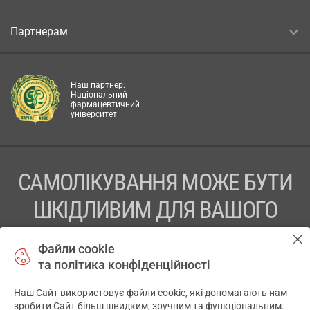
Партнерам
Наш партнер:
Національний
фармацевтичний
університет
САМОЛІКУВАННЯ МОЖЕ БУТИ
ШКІДЛИВИМ ДЛЯ ВАШОГО
ЗДОРОВ’Я
Файли cookie
та політика конфіденційності
ПЕРЕД ЗАСТОСУВАННЯМ ПРЕПАРАТУ ПРОКОНСУЛЬТУЙТЕСЬ
З ЛІКАРЕМ
Наш Сайт використовує файли cookie, які допомагають нам
✕
зробити Сайт більш швидким, зручним та функціональним.