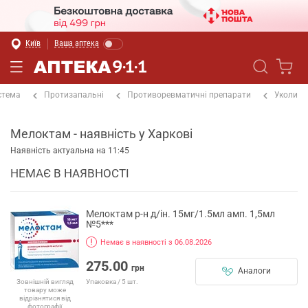
Київ
Ваша аптека
стема
Протизапальні
Противоревматичні препарати
Уколи
Мелоктам - наявність у Харкові
Наявність актуальна на 11:45
НЕМАЄ В НАЯВНОСТІ
Мелоктам р-н д/ін. 15мг/1.5мл амп. 1,5мл
№5***
Немає в наявності з 06.08.2026
275.00
грн
Аналоги
Упаковка / 5 шт.
Зовнішній вигляд
товару може
відрізнятися від
фотографії