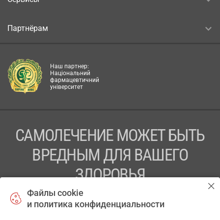
Партнёрам
Наш партнер:
Національний
фармацевтичний
університет
САМОЛЕЧЕНИЕ МОЖЕТ БЫТЬ
ВРЕДНЫМ ДЛЯ ВАШЕГО
ЗДОРОВЬЯ
Файлы cookie
ПЕРЕД ПРИМЕНЕНИЕМ ПРЕПАРАТА
и политика конфиденциальности
ПРОКОНСУЛЬТИРУЙТЕСЬ С ВРАЧОМ