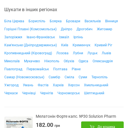
Шукати в інших регіонах
Біла Церква
Бориспіль
Боярка
Бровари
Васильків
Вінниця
Горішні Плавні (Комсомольськ)
Дніпро
Дрогобич
Житомир
Запоріжжя
Івано-Франківськ
Ізмаїл
Ірпінь
Кам'янське (Дніпродзержинськ)
Київ
Кременчук
Кривий Ріг
Кропивницький (Кіровоград)
Лозова
Лубни
Луцьк
Львів
Миколаїв
Мукачево
Нікополь
Обухів
Одеса
Олександрія
Павлоград
Первомайськ
Полтава
Рівне
Самар (Новомосковськ)
Самбір
Сміла
Суми
Тернопіль
Ужгород
Умань
Фастів
Харків
Херсон
Хмельницький
Черкаси
Чернівці
Чернігів
Чорноморськ
Шептицький
Мелатонін Форте капс. №30 Solution Pharm
182.00
грн
До кошика