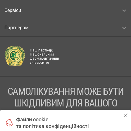
Сервіси
Партнерам
Наш партнер:
Національний
фармацевтичний
університет
САМОЛІКУВАННЯ МОЖЕ БУТИ
ШКІДЛИВИМ ДЛЯ ВАШОГО
ЗДОРОВ’Я
Файли cookie
та політика конфіденційності
ПЕРЕД ЗАСТОСУВАННЯМ ПРЕПАРАТУ ПРОКОНСУЛЬТУЙТЕСЬ