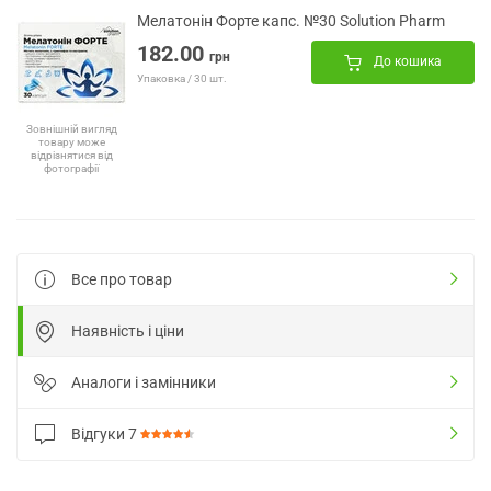
Мелатонін Форте капс. №30 Solution Pharm
182.00
грн
До кошика
Упаковка / 30 шт.
Зовнішній вигляд
товару може
відрізнятися від
фотографії
Все про товар
Наявність і ціни
Аналоги і замінники
Відгуки
7