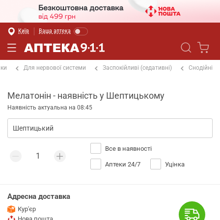
Київ
Ваша аптека
іки
Для нервової системи
Заспокійливі (седативні)
Снодійні
Мелатонін - наявність у Шептицькому
Наявність актуальна на 08:45
Все в наявності
Аптеки 24/7
Уцінка
Адресна доставка
Кур'єр
Нова пошта