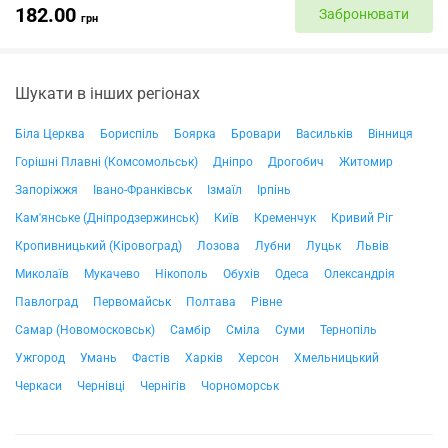
182.00
Забронювати
грн
Шукати в інших регіонах
Біла Церква
Бориспіль
Боярка
Бровари
Васильків
Вінниця
Горішні Плавні (Комсомольськ)
Дніпро
Дрогобич
Житомир
Запоріжжя
Івано-Франківськ
Ізмаїл
Ірпінь
Кам'янське (Дніпродзержинськ)
Київ
Кременчук
Кривий Ріг
Кропивницький (Кіровоград)
Лозова
Лубни
Луцьк
Львів
Миколаїв
Мукачево
Нікополь
Обухів
Одеса
Олександрія
Павлоград
Первомайськ
Полтава
Рівне
Самар (Новомосковськ)
Самбір
Сміла
Суми
Тернопіль
Ужгород
Умань
Фастів
Харків
Херсон
Хмельницький
Черкаси
Чернівці
Чернігів
Чорноморськ