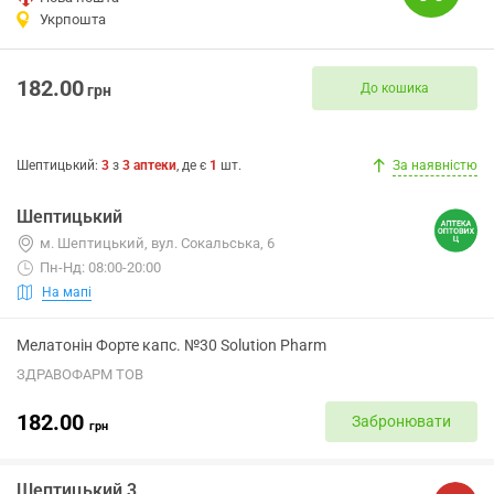
Укрпошта
182.00
До кошика
грн
Шептицький
:
3
з
3
аптеки
, де є
1
шт.
За наявністю
Шептицький
м. Шептицький, вул. Сокальська, 6
Пн-Нд: 08:00-20:00
На мапі
Мелатонін Форте капс. №30 Solution Pharm
ЗДРАВОФАРМ ТОВ
182.00
Забронювати
грн
Шептицький 3