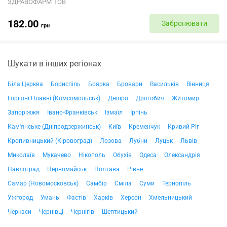
ЗДРАВОФАРМ ТОВ
182.00
Забронювати
грн
Шукати в інших регіонах
Біла Церква
Бориспіль
Боярка
Бровари
Васильків
Вінниця
Горішні Плавні (Комсомольськ)
Дніпро
Дрогобич
Житомир
Запоріжжя
Івано-Франківськ
Ізмаїл
Ірпінь
Кам'янське (Дніпродзержинськ)
Київ
Кременчук
Кривий Ріг
Кропивницький (Кіровоград)
Лозова
Лубни
Луцьк
Львів
Миколаїв
Мукачево
Нікополь
Обухів
Одеса
Олександрія
Павлоград
Первомайськ
Полтава
Рівне
Самар (Новомосковськ)
Самбір
Сміла
Суми
Тернопіль
Ужгород
Умань
Фастів
Харків
Херсон
Хмельницький
Черкаси
Чернівці
Чернігів
Шептицький