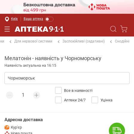
Київ
Ваша аптека
іки
Для нервової системи
Заспокійливі (седативні)
Снодійні
Мелатонін - наявність у Чорноморську
Наявність актуальна на 16:15
Все в наявності
Аптеки 24/7
Уцінка
Адресна доставка
Кур'єр
Нова пошта