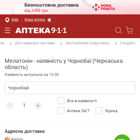
Київ
Ваша аптека
іки
Для нервової системи
Заспокійливі (седативні)
Снодійні
Мелатонін - наявність у Чорнобаї (Черкаська
область)
Наявність актуальна на 13:30
Все в наявності
Аптеки 24/7
Уцінка
Адресна доставка
Кур'єр