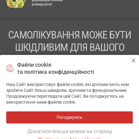
фармацевтичний
університет
САМОЛІКУВАННЯ МОЖЕ БУТИ
ШКІДЛИВИМ ДЛЯ ВАШОГО
ЗДОРОВ’Я
Файли cookie
та політика конфіденційності
ПЕРЕД ЗАСТОСУВАННЯМ ПРЕПАРАТУ ПРОКОНСУЛЬТУЙТЕСЬ
З ЛІКАРЕМ
Наш Сайт використовує файли cookie, які допомагають нам
✕
зробити Сайт більш швидким, зручним та функціональним.
ТОВ «АПТЕКА 911.ЮА» Код ЄДРПОУ 43631965.
Продовжуючи переглядати цей Сайт, Ви погоджуєтесь на
використання нами файлів cookie.
Відмова від відповідальності
© 2014-2026. Медична інформаційна система АПТЕКА911.ЮА
Погоджуюсь
Всі аптеки
на мапі
Розробка і підтримка сайту -
wu.ua
Дізнатися більше можна на сторінці