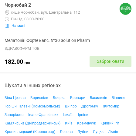
Чорнобай 2
с-ще Чорнобай, вул. Центральна, 112
Пн-Нд: 08:00-20:00
На мапі
Мелатонін Форте капс. №30 Solution Pharm
ЗДРАВОФАРМ ТОВ
182.00
Забронювати
грн
Шукати в інших регіонах
Біла Церква
Бориспіль
Боярка
Бровари
Васильків
Вінниця
Горішні Плавні (Комсомольськ)
Дніпро
Дрогобич
Житомир
Запоріжжя
Івано-Франківськ
Ізмаїл
Ірпінь
Кам'янське (Дніпродзержинськ)
Київ
Кременчук
Кривий Ріг
Кропивницький (Кіровоград)
Лозова
Лубни
Луцьк
Львів