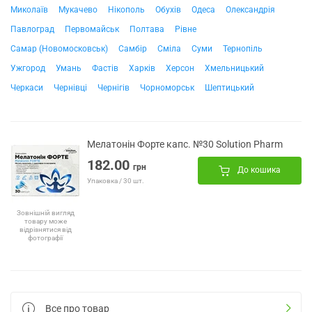
Миколаїв
Мукачево
Нікополь
Обухів
Одеса
Олександрія
Павлоград
Первомайськ
Полтава
Рівне
Самар (Новомосковськ)
Самбір
Сміла
Суми
Тернопіль
Ужгород
Умань
Фастів
Харків
Херсон
Хмельницький
Черкаси
Чернівці
Чернігів
Чорноморськ
Шептицький
Мелатонін Форте капс. №30 Solution Pharm
182.00
грн
До кошика
Упаковка / 30 шт.
Зовнішній вигляд
товару може
відрізнятися від
фотографії
Все про товар