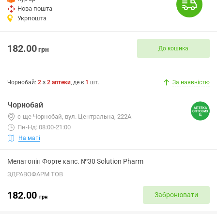
Нова пошта
Укрпошта
182.00
До кошика
грн
Чорнобай
:
2
з
2
аптеки
, де є
1
шт.
За наявністю
Чорнобай
с-ще Чорнобай, вул. Центральна, 222А
Пн-Нд: 08:00-21:00
На мапі
Мелатонін Форте капс. №30 Solution Pharm
ЗДРАВОФАРМ ТОВ
182.00
Забронювати
грн