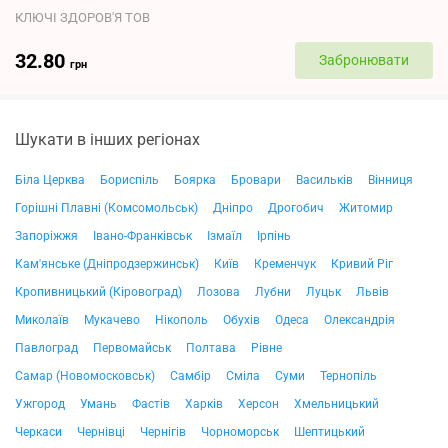
КЛЮЧІ ЗДОРОВ'Я ТОВ
32.80
Забронювати
грн
Шукати в інших регіонах
Біла Церква
Бориспіль
Боярка
Бровари
Васильків
Вінниця
Горішні Плавні (Комсомольськ)
Дніпро
Дрогобич
Житомир
Запоріжжя
Івано-Франківськ
Ізмаїл
Ірпінь
Кам'янське (Дніпродзержинськ)
Київ
Кременчук
Кривий Ріг
Кропивницький (Кіровоград)
Лозова
Лубни
Луцьк
Львів
Миколаїв
Мукачево
Нікополь
Обухів
Одеса
Олександрія
Павлоград
Первомайськ
Полтава
Рівне
Самар (Новомосковськ)
Самбір
Сміла
Суми
Тернопіль
Ужгород
Умань
Фастів
Харків
Херсон
Хмельницький
Черкаси
Чернівці
Чернігів
Чорноморськ
Шептицький