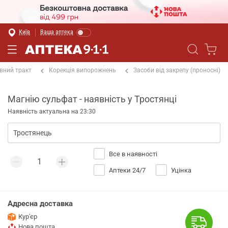
Київ
Ваша аптека
вний тракт
Корекція випорожнень
Засоби від закрепу (проносні)
Магнію сульфат - наявність у Тростянці
Наявність актуальна на 23:30
Все в наявності
Аптеки 24/7
Уцінка
Адресна доставка
Кур'єр
Нова пошта