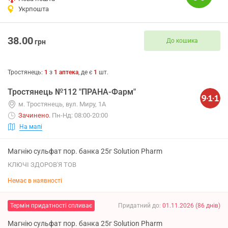
Укрпошта
38.00
До кошика
грн
Тростянець
:
1
з
1
аптека
, де є
1
шт.
Тростянець №112 "ПРАНА-Фарм"
м. Тростянець, вул. Миру, 1А
Зачинено
.
Пн-Нд: 08:00-20:00
На мапі
Магнію сульфат пор. банка 25г Solution Pharm
КЛЮЧІ ЗДОРОВ'Я ТОВ
Немає в наявності
Термін придатності спливає
Придатний до
:
01.11.2026
(
86
днів
)
Магнію сульфат пор. банка 25г Solution Pharm