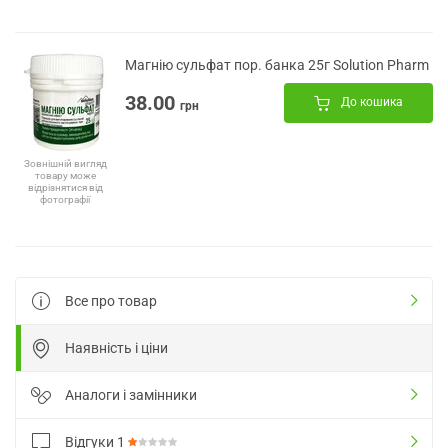
Магнію сульфат пор. банка 25г Solution Pharm
38.00
До кошика
грн
Зовнішній вигляд
товару може
відрізнятися від
фотографії
Все про товар
Наявність і ціни
Аналоги і замінники
Відгуки
1