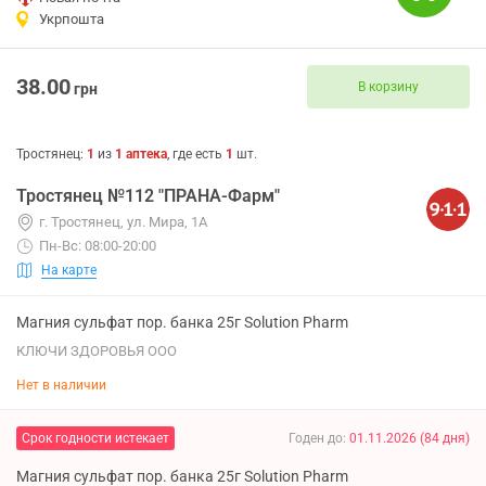
Укрпошта
38.00
В корзину
грн
Тростянец
:
1
из
1
аптека
, где есть
1
шт.
Тростянец №112 "ПРАНА-Фарм"
г. Тростянец, ул. Мира, 1А
Пн-Вс: 08:00-20:00
На карте
Магния сульфат пор. банка 25г Solution Pharm
КЛЮЧИ ЗДОРОВЬЯ ООО
Нет в наличии
Срок годности истекает
Годен до
:
01.11.2026
(
84
дня
)
Магния сульфат пор. банка 25г Solution Pharm