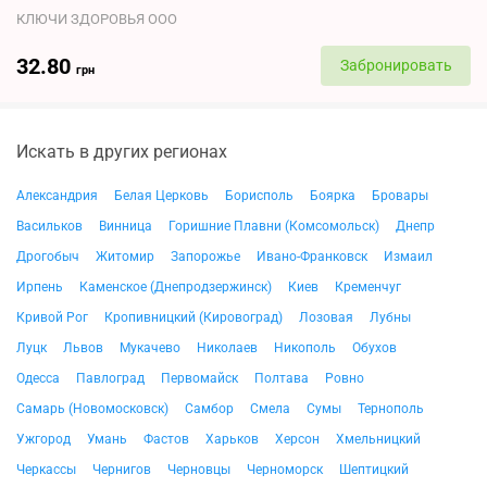
КЛЮЧИ ЗДОРОВЬЯ ООО
32.80
Забронировать
грн
Искать в других регионах
Александрия
Белая Церковь
Борисполь
Боярка
Бровары
Васильков
Винница
Горишние Плавни (Комсомольск)
Днепр
Дрогобыч
Житомир
Запорожье
Ивано-Франковск
Измаил
Ирпень
Каменское (Днепродзержинск)
Киев
Кременчуг
Кривой Рог
Кропивницкий (Кировоград)
Лозовая
Лубны
Луцк
Львов
Мукачево
Николаев
Никополь
Обухов
Одесса
Павлоград
Первомайск
Полтава
Ровно
Самарь (Новомосковск)
Самбор
Смела
Сумы
Тернополь
Ужгород
Умань
Фастов
Харьков
Херсон
Хмельницкий
Черкассы
Чернигов
Черновцы
Черноморск
Шептицкий