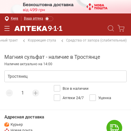
Киев
Ваша аптека
ный тракт
Коррекция стула
Средства от запора (слабительные)
Магния сульфат - наличие в Тростянце
Наличие актуально на 14:00
Все в наличии
Аптеки 24/7
Уценка
Адресная доставка
Курьер
Новая почта