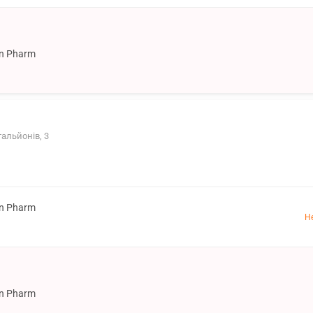
on Pharm
тальйонів, 3
on Pharm
Н
on Pharm