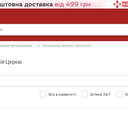
рекція випорожнень
Засоби від закрепу (проносні)
ій Церкві
Все в наявності
Аптеки 24/7
У