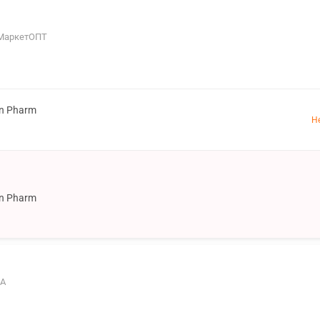
, МаркетОПТ
on Pharm
Н
on Pharm
5А