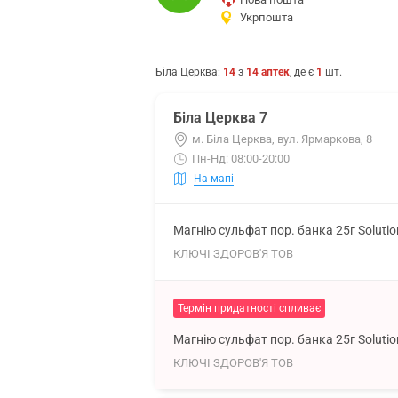
Укрпошта
Біла Церква
:
14
з
14
аптек
, де є
1
шт.
Біла Церква 7
м. Біла Церква, вул. Ярмаркова, 8
Пн-Нд: 08:00-20:00
На мапі
Магнію сульфат пор. банка 25г Soluti
КЛЮЧІ ЗДОРОВ'Я ТОВ
Термін придатності спливає
Магнію сульфат пор. банка 25г Soluti
КЛЮЧІ ЗДОРОВ'Я ТОВ