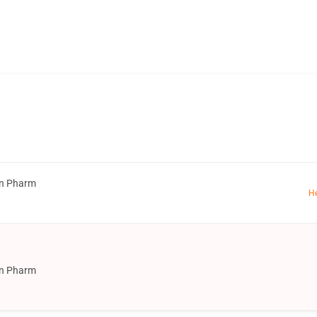
on Pharm
Н
on Pharm