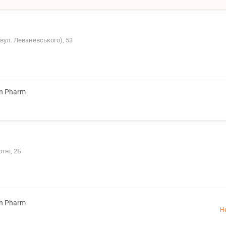
вул. Леваневського), 53
on Pharm
отні, 2Б
on Pharm
Н