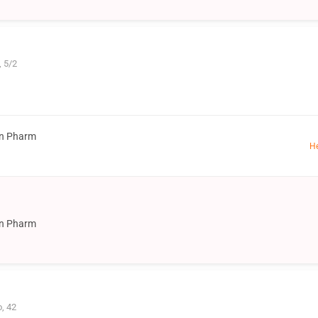
 5/2
on Pharm
Н
on Pharm
, 42