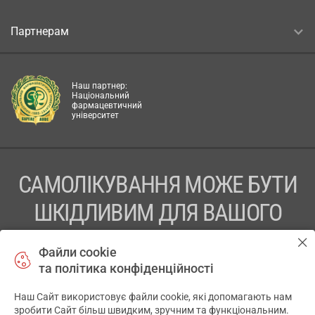
Партнерам
Наш партнер:
Національний
фармацевтичний
університет
САМОЛІКУВАННЯ МОЖЕ БУТИ
ШКІДЛИВИМ ДЛЯ ВАШОГО
ЗДОРОВ’Я
Файли cookie
та політика конфіденційності
ПЕРЕД ЗАСТОСУВАННЯМ ПРЕПАРАТУ ПРОКОНСУЛЬТУЙТЕСЬ
З ЛІКАРЕМ
Наш Сайт використовує файли cookie, які допомагають нам
✕
зробити Сайт більш швидким, зручним та функціональним.