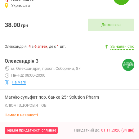
Укрпошта
38.00
До кошика
грн
Олександрія
:
4
з
6
аптек
, де є
1
шт.
За наявністю
Олександрія 3
м. Олександрія, просп. Соборний, 87
Пн-Нд: 08:00-20:00
На мапі
Магнію сульфат пор. банка 25г Solution Pharm
КЛЮЧІ ЗДОРОВ'Я ТОВ
Немає в наявності
Термін придатності спливає
Придатний до
:
01.11.2026
(
84
дні
)