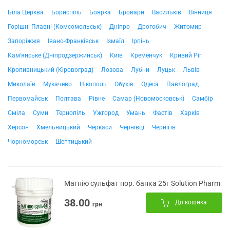
Біла Церква
Бориспіль
Боярка
Бровари
Васильків
Вінниця
Горішні Плавні (Комсомольськ)
Дніпро
Дрогобич
Житомир
Запоріжжя
Івано-Франківськ
Ізмаїл
Ірпінь
Кам'янське (Дніпродзержинськ)
Київ
Кременчук
Кривий Ріг
Кропивницький (Кіровоград)
Лозова
Лубни
Луцьк
Львів
Миколаїв
Мукачево
Нікополь
Обухів
Одеса
Павлоград
Первомайськ
Полтава
Рівне
Самар (Новомосковськ)
Самбір
Сміла
Суми
Тернопіль
Ужгород
Умань
Фастів
Харків
Херсон
Хмельницький
Черкаси
Чернівці
Чернігів
Чорноморськ
Шептицький
Магнію сульфат пор. банка 25г Solution Pharm
38.00
До кошика
грн