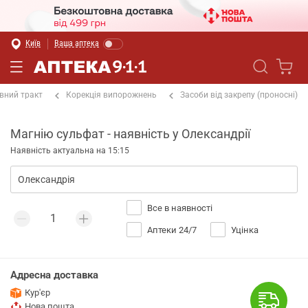
Київ
Ваша аптека
вний тракт
Корекція випорожнень
Засоби від закрепу (проносні)
Магнію сульфат - наявність у Олександрії
Наявність актуальна на 15:15
Все в наявності
Аптеки 24/7
Уцінка
Адресна доставка
Кур'єр
Нова пошта