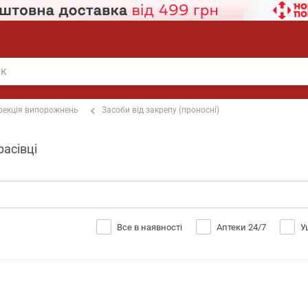
рекція випорожнень
Засоби від закрепу (проносні)
расівці
Все в наявності
Аптеки 24/7
У