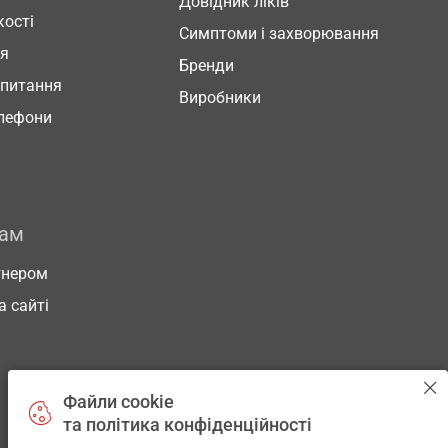
Довідник ліків
кості
Симптоми і захворювання
ня
Бренди
 питання
Виробники
елефони
рам
тнером
а сайті
Файли cookie
та політика конфіденційності