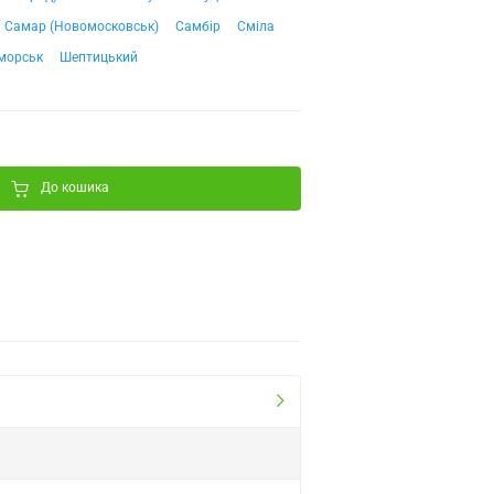
Самар (Новомосковськ)
Самбір
Сміла
морськ
Шептицький
До кошика