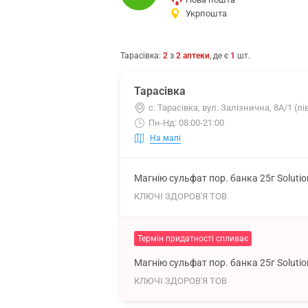
Укрпошта
Тарасівка
:
2
з
2
аптеки
, де є
1
шт.
Тарасівка
с. Тарасівка, вул. Залізнична, 8А/1 (л
Пн-Нд: 08:00-21:00
На мапі
Магнію сульфат пор. банка 25г Soluti
КЛЮЧІ ЗДОРОВ'Я ТОВ
Термін придатності спливає
Магнію сульфат пор. банка 25г Soluti
КЛЮЧІ ЗДОРОВ'Я ТОВ