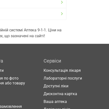
ій системі Аптека 9-1-1. Ціни на
, що зазначені на сайті!
га
Сервіси
ти
Консультація лікаря
я по фото
Лабораторні послуги
ня або товару
Доступні ліки
Дисконтна картка
Ваша аптека
 замовлення