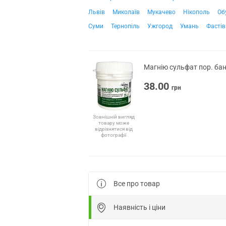
Львів
Миколаїв
Мукачево
Нікополь
Об
Суми
Тернопіль
Ужгород
Умань
Фастів
Магнію сульфат пор. бан
38.00
грн
Зовнішній вигляд
товару може
відрізнятися від
фотографії
Все про товар
Наявність і ціни