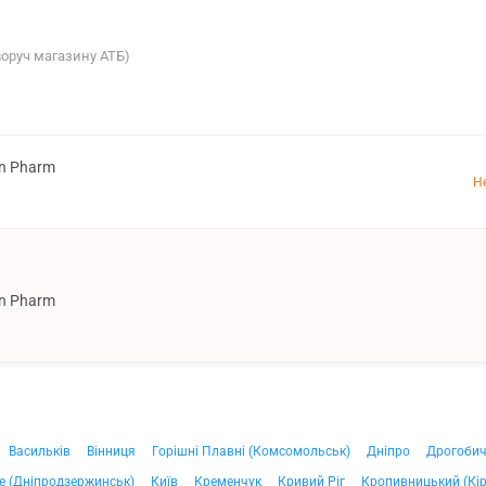
аворуч магазину АТБ)
on Pharm
Н
on Pharm
Васильків
Вінниця
Горішні Плавні (Комсомольськ)
Дніпро
Дрогоби
е (Дніпродзержинськ)
Київ
Кременчук
Кривий Ріг
Кропивницький (Кі