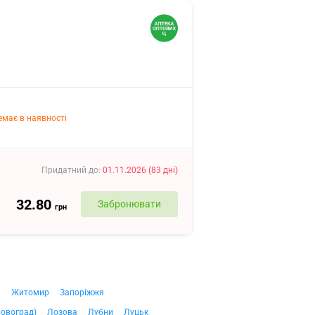
емає в наявності
Придатний до
:
01.11.2026
(
83
дні
)
32.80
Забронювати
грн
ч
Житомир
Запоріжжя
ровоград)
Лозова
Лубни
Луцьк