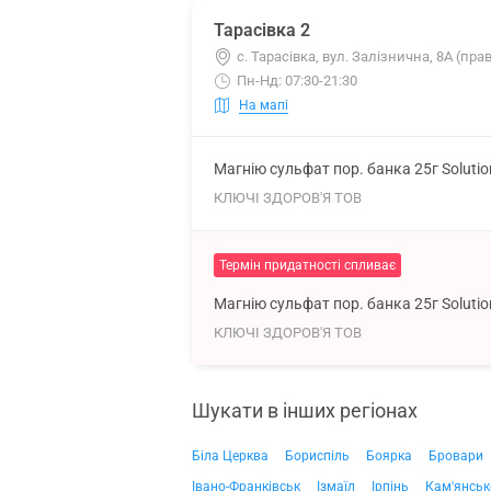
Тарасівка 2
с. Тарасівка, вул. Залізнична, 8А (пр
Пн-Нд: 07:30-21:30
На мапі
Магнію сульфат пор. банка 25г Soluti
КЛЮЧІ ЗДОРОВ'Я ТОВ
Термін придатності спливає
Магнію сульфат пор. банка 25г Soluti
КЛЮЧІ ЗДОРОВ'Я ТОВ
Шукати в інших регіонах
Біла Церква
Бориспіль
Боярка
Бровари
Івано-Франківськ
Ізмаїл
Ірпінь
Кам'янськ