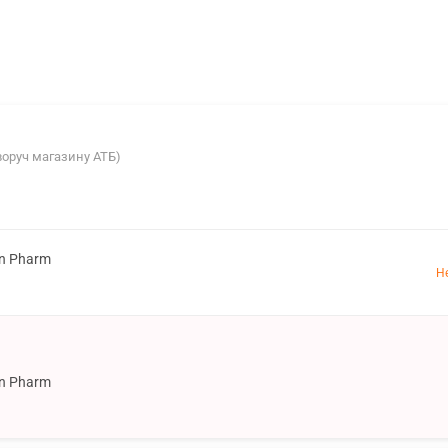
іворуч магазину АТБ)
on Pharm
Н
on Pharm