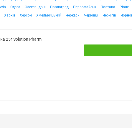
ухів
Одеса
Олександрія
Павлоград
Первомайськ
Полтава
Рівне
Харків
Херсон
Хмельницький
Черкаси
Чернівці
Чернігів
Чорно
ка 25г Solution Pharm