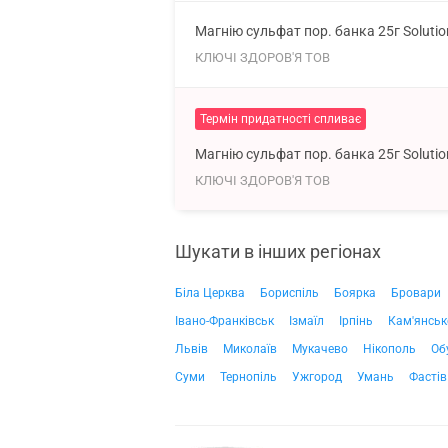
Магнію сульфат пор. банка 25г Soluti
КЛЮЧІ ЗДОРОВ'Я ТОВ
Термін придатності спливає
Магнію сульфат пор. банка 25г Soluti
КЛЮЧІ ЗДОРОВ'Я ТОВ
Шукати в інших регіонах
Біла Церква
Бориспіль
Боярка
Бровари
Івано-Франківськ
Ізмаїл
Ірпінь
Кам'янськ
Львів
Миколаїв
Мукачево
Нікополь
Об
Суми
Тернопіль
Ужгород
Умань
Фастів