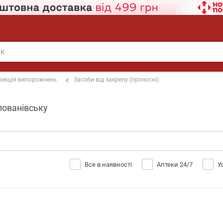
рекція випорожнень
Засоби від закрепу (проносні)
лованівську
Все в наявності
Аптеки 24/7
У