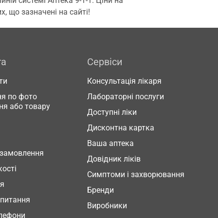
ій системі Аптека 9-1-1. Ціни на
, що зазначені на сайті!
га
Сервіси
ти
Консультація лікаря
я по фото
Лабораторні послуги
ня або товару
Доступні ліки
Дисконтна картка
Ваша аптека
 замовлення
Довідник ліків
кості
Симптоми і захворювання
ня
Бренди
 питання
Виробники
елефони