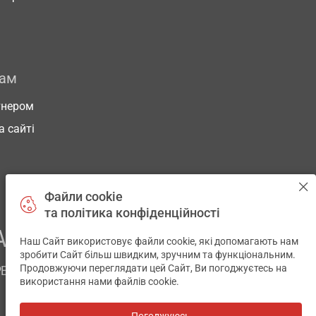
рам
тнером
а сайті
Файли cookie
та політика конфіденційності
АШОГО ЗДОРОВ’Я
Наш Сайт використовує файли cookie, які допомагають нам
✕
зробити Сайт більш швидким, зручним та функціональним.
Продовжуючи переглядати цей Сайт, Ви погоджуєтесь на
РЕМ
використання нами файлів cookie.