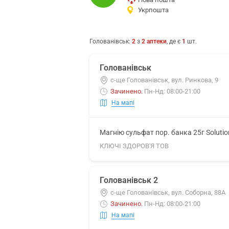
Укрпошта
Голованівськ
:
2
з
2
аптеки
, де є
1
шт.
Голованівськ
с-ще Голованівськ, вул. Ринкова, 9
Зачинено
.
Пн-Нд: 08:00-21:00
На мапі
Магнію сульфат пор. банка 25г Soluti
КЛЮЧІ ЗДОРОВ'Я ТОВ
Голованівськ 2
с-ще Голованівськ, вул. Соборна, 88А
Зачинено
.
Пн-Нд: 08:00-21:00
На мапі