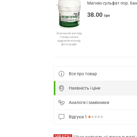
Магнію сульфат пор. бан
38.00
грн
Зовнішній вигляд
товару може
відрізнятися від
фотографії
Все про товар
Наявність і ціни
Аналоги і замінники
Відгуки
1