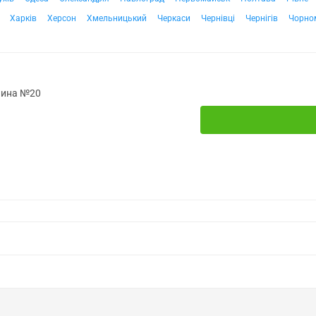
Харків
Херсон
Хмельницький
Черкаси
Чернівці
Чернігів
Чорно
алина №20