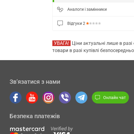
Аналоги і замінники
Відгуки
2
УВАГА!
Ціни актуальні лише в разі
товари в разі купівлі безпосередньо
Зв’язатися з нами
Онлайн чат
Безпека платежів