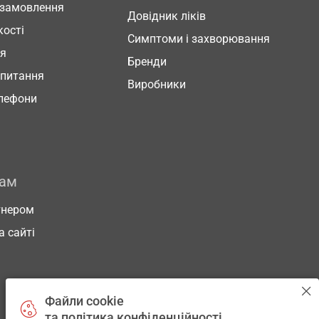
 замовлення
Довідник ліків
кості
Симптоми і захворювання
ня
Бренди
 питання
Виробники
елефони
рам
тнером
а сайті
Файли cookie
та політика конфіденційності