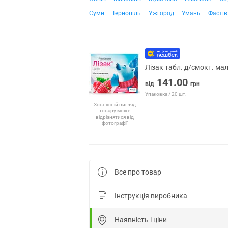
Суми
Тернопіль
Ужгород
Умань
Фастів
Лізак табл. д/смокт. м
141.00
від
грн
Упаковка / 20 шт.
Зовнішній вигляд
товару може
відрізнятися від
фотографії
Все про товар
Інструкція виробника
Наявність і ціни