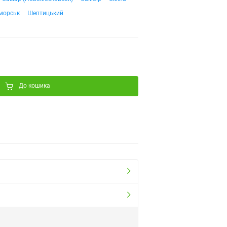
морськ
Шептицький
До кошика