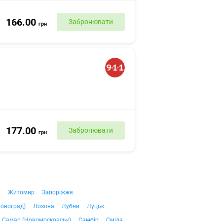
166.00
Забронювати
грн
177.00
Забронювати
грн
ч
Житомир
Запоріжжя
ровоград)
Лозова
Лубни
Луцьк
Самар (Новомосковськ)
Самбір
Сміла