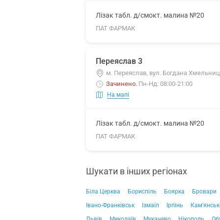
Лізак табл. д/смокт. малина №20
ПАТ ФАРМАК
Переяслав 3
м. Переяслав, вул. Богдана Хмельниц
Зачинено
.
Пн-Нд: 08:00-21:00
На мапі
Лізак табл. д/смокт. малина №20
ПАТ ФАРМАК
Шукати в інших регіонах
Біла Церква
Бориспіль
Боярка
Бровари
Івано-Франківськ
Ізмаїл
Ірпінь
Кам'янськ
Львів
Миколаїв
Мукачево
Нікополь
Об