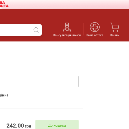
Консультація лікаря
Ваша аптека
Кошик
цінка
242.00
До кошика
грн