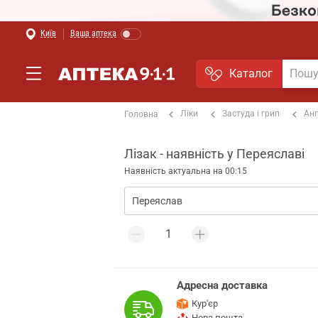
Київ
Ваша аптека
Каталог
Ліки
Застуда і грип
Анг
Головна
Лізак - наявність у Переяславі
Наявність актуальна на 00:15
Адресна доставка
Кур'єр
Нова пошта