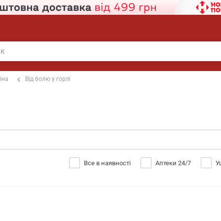
іна
Від болю у горлі
Все в наявності
Аптеки 24/7
У