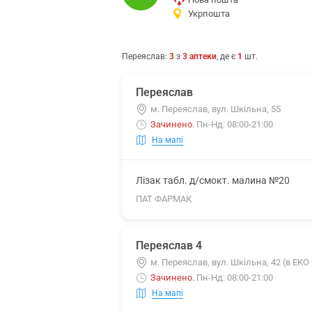
Укрпошта
Переяслав
:
3
з
3
аптеки
, де є
1
шт.
Переяслав
м. Переяслав, вул. Шкільна, 55
Зачинено
.
Пн-Нд: 08:00-21:00
На мапі
Лізак табл. д/смокт. малина №20
ПАТ ФАРМАК
Переяслав 4
м. Переяслав, вул. Шкільна, 42 (в ЕКО
Зачинено
.
Пн-Нд: 08:00-21:00
На мапі