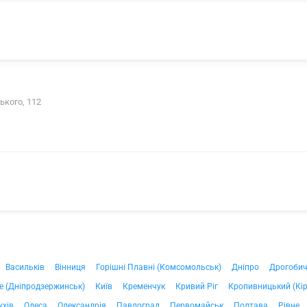
ького, 112
Васильків
Вінниця
Горішні Плавні (Комсомольськ)
Дніпро
Дрогоби
е (Дніпродзержинськ)
Київ
Кременчук
Кривий Ріг
Кропивницький (Кі
ухів
Одеса
Олександрія
Павлоград
Первомайськ
Полтава
Рівне