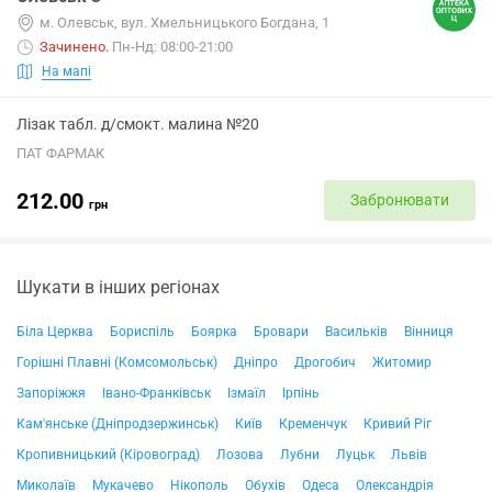
м. Олевськ, вул. Хмельницького Богдана, 1
Зачинено
.
Пн-Нд: 08:00-21:00
На мапі
Лізак табл. д/смокт. малина №20
ПАТ ФАРМАК
212.00
Забронювати
грн
Шукати в інших регіонах
Біла Церква
Бориспіль
Боярка
Бровари
Васильків
Вінниця
Горішні Плавні (Комсомольськ)
Дніпро
Дрогобич
Житомир
Запоріжжя
Івано-Франківськ
Ізмаїл
Ірпінь
Кам'янське (Дніпродзержинськ)
Київ
Кременчук
Кривий Ріг
Кропивницький (Кіровоград)
Лозова
Лубни
Луцьк
Львів
Миколаїв
Мукачево
Нікополь
Обухів
Одеса
Олександрія