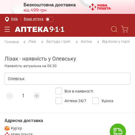
Київ
Ваша аптека
Ліки
Застуда і грип
Ангіна
Від болю у горлі
Головна
Лізак - наявність у Олевську
Наявність актуальна на 06:30
Все в наявності
Аптеки 24/7
Уцінка
Адресна доставка
Кур'єр
Нова пошта