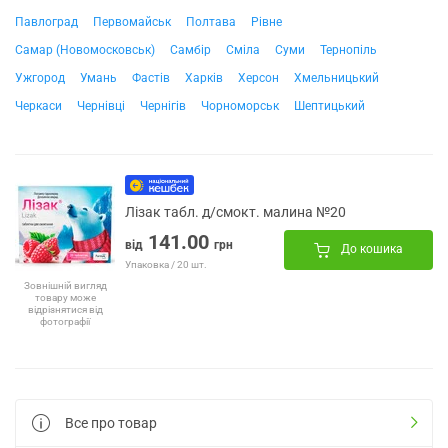
Павлоград
Первомайськ
Полтава
Рівне
Самар (Новомосковськ)
Самбір
Сміла
Суми
Тернопіль
Ужгород
Умань
Фастів
Харків
Херсон
Хмельницький
Черкаси
Чернівці
Чернігів
Чорноморськ
Шептицький
Лізак табл. д/смокт. малина №20
141.00
від
грн
До кошика
Упаковка / 20 шт.
Зовнішній вигляд
товару може
відрізнятися від
фотографії
Все про товар