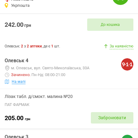
Укрпошта
242.00
До кошика
грн
Олевськ
:
2
з
2
аптеки
, де є
1
шт.
За наявністю
Олевськ 4
м. Олевськ, вул. Свято-Миколаївська, 33А
Зачинено
.
Пн-Нд: 08:00-21:00
На мапі
Лізак табл. д/смокт. малина №20
ПАТ ФАРМАК
205.00
Забронювати
грн
Олевськ 3