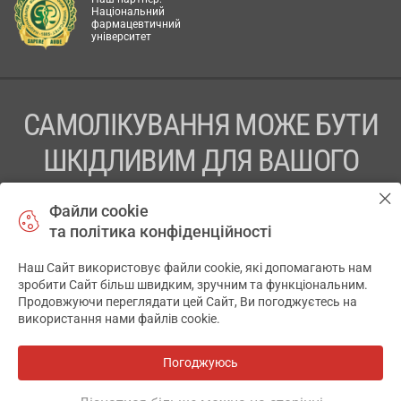
Національний
фармацевтичний
університет
САМОЛІКУВАННЯ МОЖЕ БУТИ
ШКІДЛИВИМ ДЛЯ ВАШОГО
ЗДОРОВ’Я
Файли cookie
та політика конфіденційності
ПЕРЕД ЗАСТОСУВАННЯМ ПРЕПАРАТУ ПРОКОНСУЛЬТУЙТЕСЬ
З ЛІКАРЕМ
Наш Сайт використовує файли cookie, які допомагають нам
✕
зробити Сайт більш швидким, зручним та функціональним.
ТОВ «АПТЕКА 911.ЮА» Код ЄДРПОУ 43631965.
Продовжуючи переглядати цей Сайт, Ви погоджуєтесь на
використання нами файлів cookie.
Відмова від відповідальності
© 2014-2026. Медична інформаційна система АПТЕКА911.ЮА
Погоджуюсь
Всі аптеки
на мапі
Розробка і підтримка сайту -
wu.ua