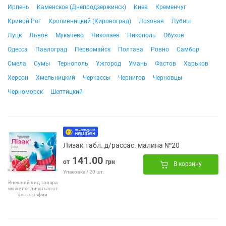
Ирпень
Каменское (Днепродзержинск)
Киев
Кременчуг
Кривой Рог
Кропивницкий (Кировоград)
Лозовая
Лубны
Луцк
Львов
Мукачево
Николаев
Никополь
Обухов
Одесса
Павлоград
Первомайск
Полтава
Ровно
Самбор
Смела
Сумы
Тернополь
Ужгород
Умань
Фастов
Харьков
Херсон
Хмельницкий
Черкассы
Чернигов
Черновцы
Черноморск
Шептицкий
Лизак табл. д/рассас. малина №20
141.00
от
грн
В корзину
Упаковка / 20 шт.
Внешний вид товара
может отличаться от
фотографии