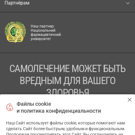
Партнёрам
Наш партнер:
Національний
фармацевтичний
університет
САМОЛЕЧЕНИЕ МОЖЕТ БЫТЬ
ВРЕДНЫМ ДЛЯ ВАШЕГО
ЗДОРОВЬЯ
Файлы cookie
ПЕРЕД ПРИМЕНЕНИЕМ ПРЕПАРАТА
и политика конфиденциальности
ПРОКОНСУЛЬТИРУЙТЕСЬ С ВРАЧОМ
Наш Сайт использует файлы cookie, которые помогают нам
✕
ТОВ «АПТЕКА 911.ЮА» Код ЄДРПОУ 43631965.
сделать Сайт более быстрым, удобным и функциональным.
Продолжая просматривать этот Сайт, Вы соглашаетесь на