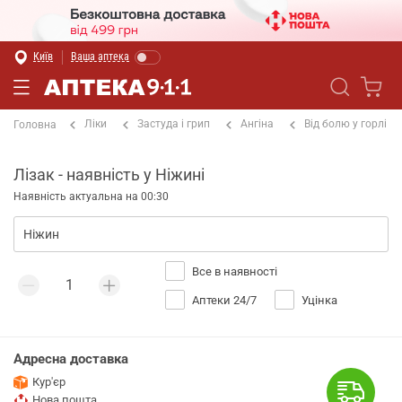
Київ
Ваша аптека
Ліки
Застуда і грип
Ангіна
Від болю у горлі
Головна
Лізак - наявність у Ніжині
Наявність актуальна на 00:30
Все в наявності
Аптеки 24/7
Уцінка
Адресна доставка
Кур'єр
Нова пошта