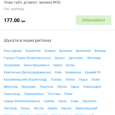
Лізак табл. д/смокт. малина №20
ПАТ ФАРМАК
177.00
Забронювати
грн
Шукати в інших регіонах
Біла Церква
Бориспіль
Боярка
Бровари
Васильків
Вінниця
Горішні Плавні (Комсомольськ)
Дніпро
Дрогобич
Житомир
Запоріжжя
Івано-Франківськ
Ізмаїл
Ірпінь
Кам'янське (Дніпродзержинськ)
Київ
Кременчук
Кривий Ріг
Кропивницький (Кіровоград)
Лозова
Лубни
Луцьк
Львів
Миколаїв
Мукачево
Нікополь
Обухів
Одеса
Олександрія
Павлоград
Первомайськ
Полтава
Рівне
Самар (Новомосковськ)
Самбір
Сміла
Суми
Тернопіль
Ужгород
Умань
Фастів
Харків
Херсон
Хмельницький