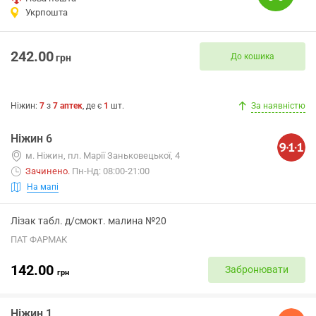
Укрпошта
242.00
До кошика
грн
Ніжин
:
7
з
7
аптек
, де є
1
шт.
За наявністю
Ніжин 6
м. Ніжин, пл. Марії Заньковецької, 4
Зачинено
.
Пн-Нд: 08:00-21:00
На мапі
Лізак табл. д/смокт. малина №20
ПАТ ФАРМАК
142.00
Забронювати
грн
Ніжин 1