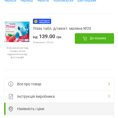
Черкаси
Чернівці
Чернігів
Чорноморськ
Шептицький
Лізак табл. д/смокт. малина №20
139.00
від
грн
До кошика
Упаковка / 20 шт.
Зовнішній вигляд
товару може
відрізнятися від
фотографії
Все про товар
Інструкція виробника
Наявність і ціни