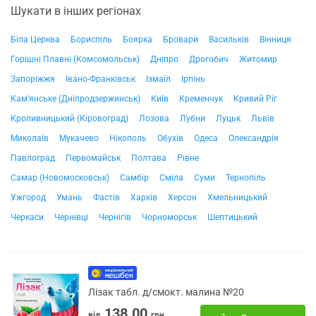
Шукати в інших регіонах
Біла Церква
Бориспіль
Боярка
Бровари
Васильків
Вінниця
Горішні Плавні (Комсомольськ)
Дніпро
Дрогобич
Житомир
Запоріжжя
Івано-Франківськ
Ізмаїл
Ірпінь
Кам'янське (Дніпродзержинськ)
Київ
Кременчук
Кривий Ріг
Кропивницький (Кіровоград)
Лозова
Лубни
Луцьк
Львів
Миколаїв
Мукачево
Нікополь
Обухів
Одеса
Олександрія
Павлоград
Первомайськ
Полтава
Рівне
Самар (Новомосковськ)
Самбір
Сміла
Суми
Тернопіль
Ужгород
Умань
Фастів
Харків
Херсон
Хмельницький
Черкаси
Чернівці
Чернігів
Чорноморськ
Шептицький
Лізак табл. д/смокт. малина №20
138.00
від
грн