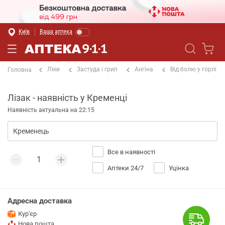
Київ
Ваша аптека
Ліки
Застуда і грип
Ангіна
Від болю у горлі
Головна
Лізак - наявність у Кременці
Наявність актуальна на 22:15
Все в наявності
Аптеки 24/7
Уцінка
Адресна доставка
Кур'єр
Нова пошта