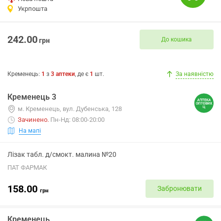
Укрпошта
242.00
До кошика
грн
Кременець
:
1
з
3
аптеки
, де є
1
шт.
За наявністю
Кременець 3
м. Кременець, вул. Дубенська, 128
Зачинено
.
Пн-Нд: 08:00-20:00
На мапі
Лізак табл. д/смокт. малина №20
ПАТ ФАРМАК
158.00
Забронювати
грн
Кременець