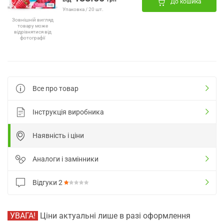
До кошика
Упаковка / 20 шт.
Зовнішній вигляд
товару може
відрізнятися від
фотографії
Все про товар
Інструкція виробника
Наявність і ціни
Аналоги і замінники
Відгуки
2
УВАГА!
Ціни актуальні лише в разі оформлення