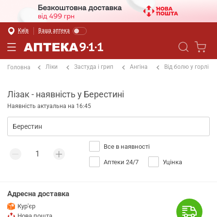
Київ
Ваша аптека
Ліки
Застуда і грип
Ангіна
Від болю у горлі
Головна
Лізак - наявність у Берестині
Наявність актуальна на 16:45
Все в наявності
Аптеки 24/7
Уцінка
Адресна доставка
Кур'єр
Нова пошта