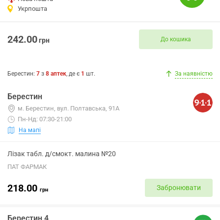
Укрпошта
242.00
До кошика
грн
Берестин
:
7
з
8
аптек
, де є
1
шт.
За наявністю
Берестин
м. Берестин, вул. Полтавська, 91А
Пн-Нд: 07:30-21:00
На мапі
Лізак табл. д/смокт. малина №20
ПАТ ФАРМАК
218.00
Забронювати
грн
Берестин 4