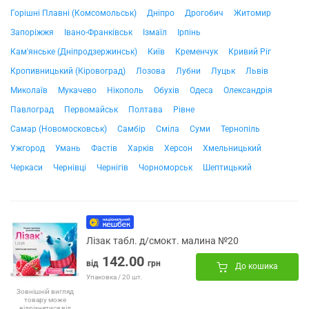
Горішні Плавні (Комсомольськ)
Дніпро
Дрогобич
Житомир
Запоріжжя
Івано-Франківськ
Ізмаїл
Ірпінь
Кам'янське (Дніпродзержинськ)
Київ
Кременчук
Кривий Ріг
Кропивницький (Кіровоград)
Лозова
Лубни
Луцьк
Львів
Миколаїв
Мукачево
Нікополь
Обухів
Одеса
Олександрія
Павлоград
Первомайськ
Полтава
Рівне
Самар (Новомосковськ)
Самбір
Сміла
Суми
Тернопіль
Ужгород
Умань
Фастів
Харків
Херсон
Хмельницький
Черкаси
Чернівці
Чернігів
Чорноморськ
Шептицький
Лізак табл. д/смокт. малина №20
142.00
від
грн
До кошика
Упаковка / 20 шт.
Зовнішній вигляд
товару може
відрізнятися від