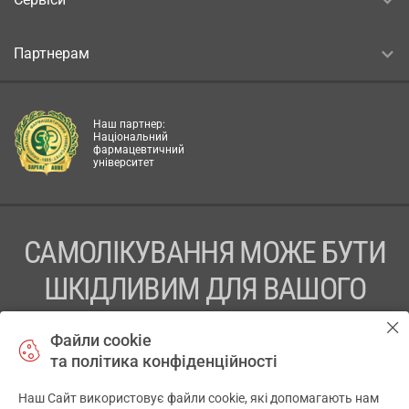
Партнерам
Наш партнер:
Національний
фармацевтичний
університет
САМОЛІКУВАННЯ МОЖЕ БУТИ
ШКІДЛИВИМ ДЛЯ ВАШОГО
ЗДОРОВ’Я
Файли cookie
та політика конфіденційності
ПЕРЕД ЗАСТОСУВАННЯМ ПРЕПАРАТУ ПРОКОНСУЛЬТУЙТЕСЬ
З ЛІКАРЕМ
Наш Сайт використовує файли cookie, які допомагають нам