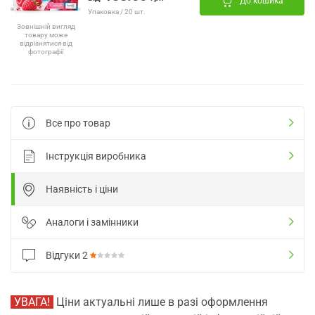
До кошика
Упаковка / 20 шт.
Зовнішній вигляд
товару може
відрізнятися від
фотографії
Все про товар
Інструкція виробника
Наявність і ціни
Аналоги і замінники
Відгуки
2
УВАГА!
Ціни актуальні лише в разі оформлення