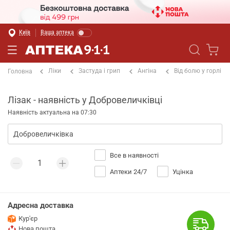
Київ
Ваша аптека
Ліки
Застуда і грип
Ангіна
Від болю у горлі
Головна
Лізак - наявність у Добровеличківці
Наявність актуальна на 07:30
Все в наявності
Аптеки 24/7
Уцінка
Адресна доставка
Кур'єр
Нова пошта