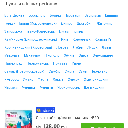
Шукати в інших регіонах
Біла Церква
Бориспіль
Боярка
Бровари
Васильків
Вінниця
Горішні Плавні (Комсомольськ)
Дніпро
Дрогобич
Житомир
Запоріжжя
Івано-Франківськ
Ізмаїл
Ірпінь
Кам'янське (Дніпродзержинськ)
Київ
Кременчук
Кривий Ріг
Кропивницький (Кіровоград)
Лозова
Лубни
Луцьк
Львів
Миколаїв
Мукачево
Нікополь
Обухів
Одеса
Олександрія
Павлоград
Первомайськ
Полтава
Рівне
Самар (Новомосковськ)
Самбір
Сміла
Суми
Тернопіль
Ужгород
Умань
Фастів
Харків
Херсон
Хмельницький
Черкаси
Чернівці
Чернігів
Чорноморськ
Шептицький
Лізак табл. д/смокт. малина №20
138.00
від
грн