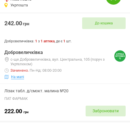
Укрпошта
242.00
До кошика
грн
Добровеличківка
:
1
з
1
аптека
, де є
1
шт.
Добровеличківка
с-ще Добровеличківка, вул. Центральна, 105 (поруч з
Укртелеком)
Зачинено
.
Пн-Нд: 08:00-20:00
На мапі
Лізак табл. д/смокт. малина №20
ПАТ ФАРМАК
222.00
Забронювати
грн