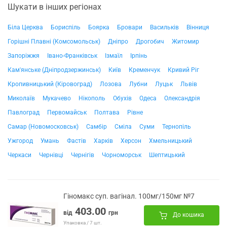
Шукати в інших регіонах
Біла Церква
Бориспіль
Боярка
Бровари
Васильків
Вінниця
Горішні Плавні (Комсомольськ)
Дніпро
Дрогобич
Житомир
Запоріжжя
Івано-Франківськ
Ізмаїл
Ірпінь
Кам'янське (Дніпродзержинськ)
Київ
Кременчук
Кривий Ріг
Кропивницький (Кіровоград)
Лозова
Лубни
Луцьк
Львів
Миколаїв
Мукачево
Нікополь
Обухів
Одеса
Олександрія
Павлоград
Первомайськ
Полтава
Рівне
Самар (Новомосковськ)
Самбір
Сміла
Суми
Тернопіль
Ужгород
Умань
Фастів
Харків
Херсон
Хмельницький
Черкаси
Чернівці
Чернігів
Чорноморськ
Шептицький
Гіномакс суп. вагінал. 100мг/150мг №7
403.00
від
грн
До кошика
Упаковка / 7 шт.