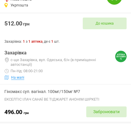
Укрпошта
512.00
До кошика
грн
Захарівка
:
1
з
1
аптека
, де є
1
шт.
Захарівка
с-ще Захарівка, вул. Одеська, б/н (в приміщенні
автостанції)
Пн-Нд: 08:00-21:00
На мапі
Гіномакс суп. вагінал. 100мг/150мг №7
ЕКСЕЛТІС ІЛАЧ САНАЇ ВЕ ТІДЖАРЕТ АНОНІМ ШІРКЕТІ
496.00
Забронювати
грн