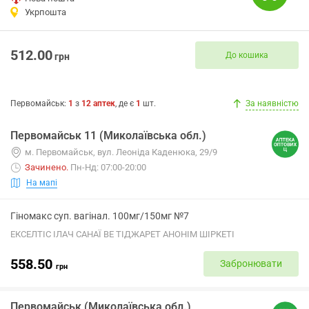
Укрпошта
512.00
До кошика
грн
Первомайськ
:
1
з
12
аптек
, де є
1
шт.
За наявністю
Первомайськ 11 (Миколаївська обл.)
м. Первомайськ, вул. Леоніда Каденюка, 29/9
Зачинено
.
Пн-Нд: 07:00-20:00
На мапі
Гіномакс суп. вагінал. 100мг/150мг №7
ЕКСЕЛТІС ІЛАЧ САНАЇ ВЕ ТІДЖАРЕТ АНОНІМ ШІРКЕТІ
558.50
Забронювати
грн
Первомайськ (Миколаївська обл.)