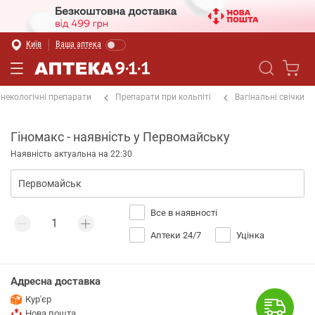
Київ
Ваша аптека
інекологічні препарати
Препарати при кольпіті
Вагінальні свічки
Гіномакс - наявність у Первомайську
Наявність актуальна на 22:30
Все в наявності
Аптеки 24/7
Уцінка
Адресна доставка
Кур'єр
Нова пошта