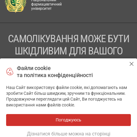
Національний
фармацевтичний
університет
САМОЛІКУВАННЯ МОЖЕ БУТИ
ШКІДЛИВИМ ДЛЯ ВАШОГО
ЗДОРОВ’Я
Файли cookie
та політика конфіденційності
ПЕРЕД ЗАСТОСУВАННЯМ ПРЕПАРАТУ ПРОКОНСУЛЬТУЙТЕСЬ
З ЛІКАРЕМ
Наш Сайт використовує файли cookie, які допомагають нам
✕
зробити Сайт більш швидким, зручним та функціональним.
ТОВ «АПТЕКА 911.ЮА» Код ЄДРПОУ 43631965.
Продовжуючи переглядати цей Сайт, Ви погоджуєтесь на
використання нами файлів cookie.
Відмова від відповідальності
© 2014-2026. Медична інформаційна система АПТЕКА911.ЮА
Погоджуюсь
Всі аптеки
на мапі
Розробка і підтримка сайту -
wu.ua
Дізнатися більше можна на сторінці