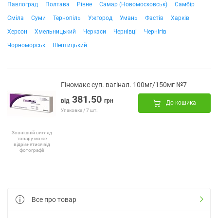
Павлоград
Полтава
Рівне
Самар (Новомосковськ)
Самбір
Сміла
Суми
Тернопіль
Ужгород
Умань
Фастів
Харків
Херсон
Хмельницький
Черкаси
Чернівці
Чернігів
Чорноморськ
Шептицький
Гіномакс суп. вагінал. 100мг/150мг №7
381.50
від
грн
До кошика
Упаковка / 7 шт.
Зовнішній вигляд
товару може
відрізнятися від
фотографії
Все про товар