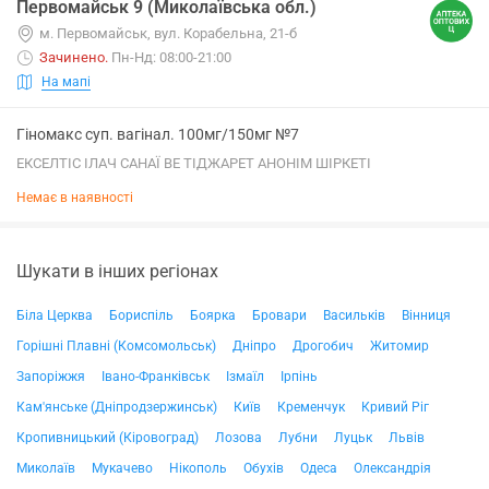
Первомайськ 9 (Миколаївська обл.)
м. Первомайськ, вул. Корабельна, 21-б
Зачинено
.
Пн-Нд: 08:00-21:00
На мапі
Гіномакс суп. вагінал. 100мг/150мг №7
ЕКСЕЛТІС ІЛАЧ САНАЇ ВЕ ТІДЖАРЕТ АНОНІМ ШІРКЕТІ
Немає в наявності
Шукати в інших регіонах
Біла Церква
Бориспіль
Боярка
Бровари
Васильків
Вінниця
Горішні Плавні (Комсомольськ)
Дніпро
Дрогобич
Житомир
Запоріжжя
Івано-Франківськ
Ізмаїл
Ірпінь
Кам'янське (Дніпродзержинськ)
Київ
Кременчук
Кривий Ріг
Кропивницький (Кіровоград)
Лозова
Лубни
Луцьк
Львів
Миколаїв
Мукачево
Нікополь
Обухів
Одеса
Олександрія