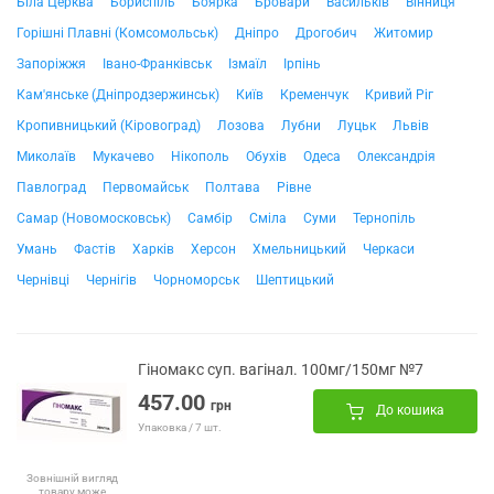
Біла Церква
Бориспіль
Боярка
Бровари
Васильків
Вінниця
Горішні Плавні (Комсомольськ)
Дніпро
Дрогобич
Житомир
Запоріжжя
Івано-Франківськ
Ізмаїл
Ірпінь
Кам'янське (Дніпродзержинськ)
Київ
Кременчук
Кривий Ріг
Кропивницький (Кіровоград)
Лозова
Лубни
Луцьк
Львів
Миколаїв
Мукачево
Нікополь
Обухів
Одеса
Олександрія
Павлоград
Первомайськ
Полтава
Рівне
Самар (Новомосковськ)
Самбір
Сміла
Суми
Тернопіль
Умань
Фастів
Харків
Херсон
Хмельницький
Черкаси
Чернівці
Чернігів
Чорноморськ
Шептицький
Гіномакс суп. вагінал. 100мг/150мг №7
457.00
грн
До кошика
Упаковка / 7 шт.
Зовнішній вигляд
товару може