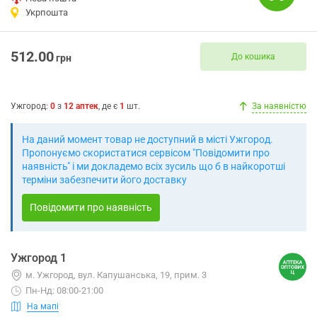
Укрпошта
512.00
До кошика
грн
Ужгород
:
0
з
12
аптек
, де є
1
шт.
За наявністю
На даний момент товар не доступний в місті Ужгород.
Пропонуємо скористатися сервісом "Повідомити про
наявність" і ми докладемо всіх зусиль що б в найкоротші
терміни забезпечити його доставку
Повідомити про наявність
Ужгород 1
м. Ужгород, вул. Капушанська, 19, прим. 3
Пн-Нд: 08:00-21:00
На мапі