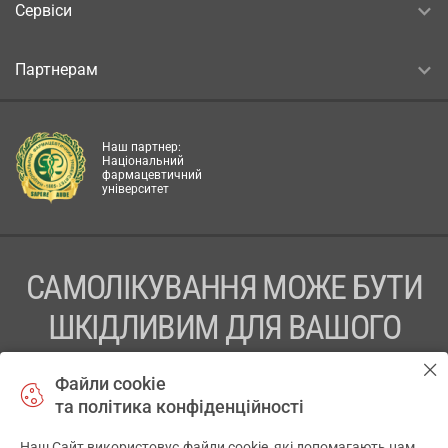
Сервіси
Партнерам
Наш партнер:
Національний
фармацевтичний
університет
САМОЛІКУВАННЯ МОЖЕ БУТИ
ШКІДЛИВИМ ДЛЯ ВАШОГО
ЗДОРОВ’Я
Файли cookie
та політика конфіденційності
ПЕРЕД ЗАСТОСУВАННЯМ ПРЕПАРАТУ ПРОКОНСУЛЬТУЙТЕСЬ
З ЛІКАРЕМ
Наш Сайт використовує файли cookie, які допомагають нам