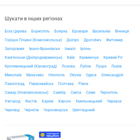
Шукати в інших регіонах
Біла Церква
Бориспіль
Боярка
Бровари
Васильків
Вінниця
Горішні Плавні (Комсомольськ)
Дніпро
Дрогобич
Житомир
Запоріжжя
Івано-Франківськ
Ізмаїл
Ірпінь
Кам'янське (Дніпродзержинськ)
Київ
Кременчук
Кривий Ріг
Кропивницький (Кіровоград)
Лозова
Лубни
Луцьк
Львів
Миколаїв
Мукачево
Нікополь
Обухів
Одеса
Олександрія
Павлоград
Первомайськ
Полтава
Рівне
Самар (Новомосковськ)
Самбір
Сміла
Суми
Тернопіль
Ужгород
Фастів
Харків
Херсон
Хмельницький
Черкаси
Чернівці
Чернігів
Чорноморськ
Шептицький