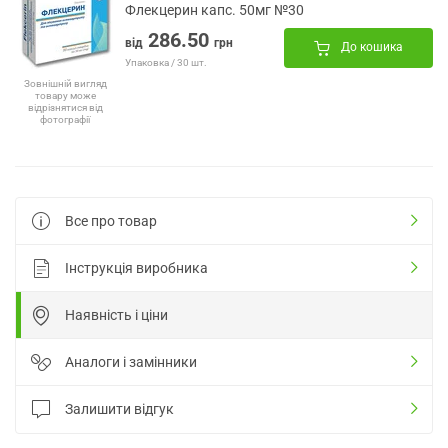
Флекцерин капс. 50мг №30
286.50
від
грн
До кошика
Упаковка / 30 шт.
Зовнішній вигляд
товару може
відрізнятися від
фотографії
Все про товар
Інструкція виробника
Наявність і ціни
Аналоги і замінники
Залишити відгук