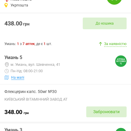
Укрпошта
438.00
До кошика
грн
Умань
:
1
з
7
аптек
, де є
1
шт.
За наявністю
Умань 5
м. Умань, вул. Шевченка, 41
Пн-Нд: 08:00-21:00
На мапі
Флекцерин капс. 50мг №30
КИЇВСЬКИЙ ВІТАМІННИЙ ЗАВОД АТ
348.00
Забронювати
грн
Умань 3