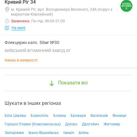
Кривий Ріг 34
м. Кривий Ріг, вул. Володимира Великого, 24А (поруч з
маркетом Ювілейний)
Зачинено
.
Пн-Нд: 08:00-21:00
На мапі
Флекцерин капс. 50мг №30
КИЇВСЬКИЙ ВІТАМІННИЙ ЗАВОД АТ
Немає в наявності
Показати всі
Шукати в інших регіонах
Біла Церква
Бориспіль
Боярка
Бровари
Васильків
Вінниця
Горішні Плавні (Комсомольськ)
Дніпро
Дрогобич
Житомир
Запоріжжя
Івано-Франківськ
Ізмаїл
Ірпінь