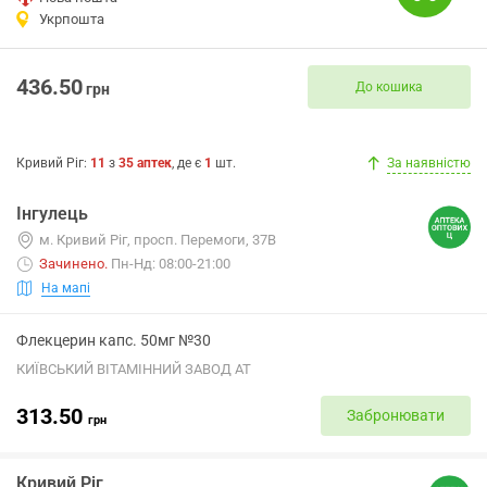
Укрпошта
436.50
До кошика
грн
Кривий Ріг
:
11
з
35
аптек
, де є
1
шт.
За наявністю
Інгулець
м. Кривий Ріг, просп. Перемоги, 37В
Зачинено
.
Пн-Нд: 08:00-21:00
На мапі
Флекцерин капс. 50мг №30
КИЇВСЬКИЙ ВІТАМІННИЙ ЗАВОД АТ
313.50
Забронювати
грн
Кривий Ріг