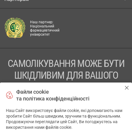
Наш партнер:
Національний
фармацевтичний
університет
САМОЛІКУВАННЯ МОЖЕ БУТИ
ШКІДЛИВИМ ДЛЯ ВАШОГО
ЗДОРОВ’Я
Файли cookie
та політика конфіденційності
ПЕРЕД ЗАСТОСУВАННЯМ ПРЕПАРАТУ ПРОКОНСУЛЬТУЙТЕСЬ
З ЛІКАРЕМ
Наш Сайт використовує файли cookie, які допомагають нам
✕
зробити Сайт більш швидким, зручним та функціональним.
ТОВ «АПТЕКА 911.ЮА» Код ЄДРПОУ 43631965.
Продовжуючи переглядати цей Сайт, Ви погоджуєтесь на
використання нами файлів cookie.
Відмова від відповідальності