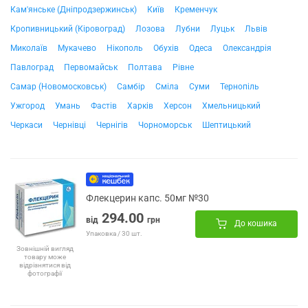
Кам'янське (Дніпродзержинськ)
Київ
Кременчук
Кропивницький (Кіровоград)
Лозова
Лубни
Луцьк
Львів
Миколаїв
Мукачево
Нікополь
Обухів
Одеса
Олександрія
Павлоград
Первомайськ
Полтава
Рівне
Самар (Новомосковськ)
Самбір
Сміла
Суми
Тернопіль
Ужгород
Умань
Фастів
Харків
Херсон
Хмельницький
Черкаси
Чернівці
Чернігів
Чорноморськ
Шептицький
Флекцерин капс. 50мг №30
294.00
від
грн
До кошика
Упаковка / 30 шт.
Зовнішній вигляд
товару може
відрізнятися від
фотографії