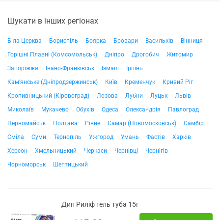
Шукати в інших регіонах
Біла Церква
Бориспіль
Боярка
Бровари
Васильків
Вінниця
Горішні Плавні (Комсомольськ)
Дніпро
Дрогобич
Житомир
Запоріжжя
Івано-Франківськ
Ізмаїл
Ірпінь
Кам'янське (Дніпродзержинськ)
Київ
Кременчук
Кривий Ріг
Кропивницький (Кіровоград)
Лозова
Лубни
Луцьк
Львів
Миколаїв
Мукачево
Обухів
Одеса
Олександрія
Павлоград
Первомайськ
Полтава
Рівне
Самар (Новомосковськ)
Самбір
Сміла
Суми
Тернопіль
Ужгород
Умань
Фастів
Харків
Херсон
Хмельницький
Черкаси
Чернівці
Чернігів
Чорноморськ
Шептицький
Дип Риліф гель туба 15г