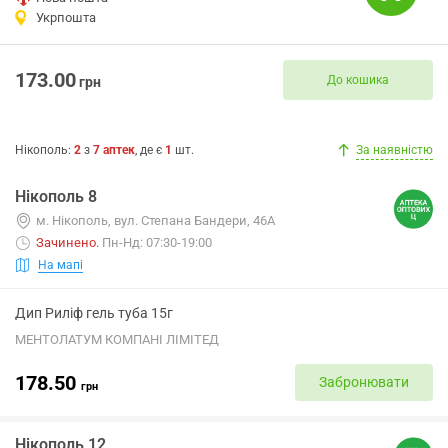
Укрпошта
173.00
До кошика
грн
Нікополь
:
2
з
7
аптек
, де є
1
шт.
За наявністю
Нікополь 8
м. Нікополь, вул. Степана Бандери, 46А
Зачинено
.
Пн-Нд: 07:30-19:00
На мапі
Дип Риліф гель туба 15г
МЕНТОЛАТУМ КОМПАНІ ЛІМІТЕД
178.50
Забронювати
грн
Нікополь 12