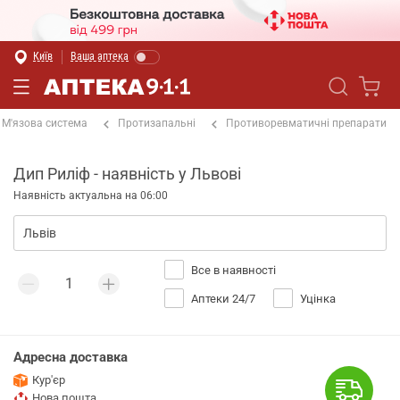
Київ
Ваша аптека
М'язова система
Протизапальні
Противоревматичні препарати
Дип Риліф - наявність у Львові
Наявність актуальна на 06:00
Все в наявності
Аптеки 24/7
Уцінка
Адресна доставка
Кур'єр
Нова пошта