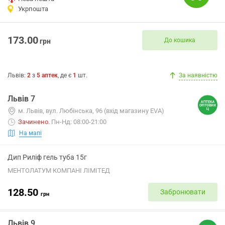
Укрпошта
173.00
До кошика
грн
Львів
:
2
з
5
аптек
, де є
1
шт.
За наявністю
Львів 7
м. Львів, вул. Любінська, 96 (вхід магазину EVA)
Зачинено
.
Пн-Нд: 08:00-21:00
На мапі
Дип Риліф гель туба 15г
МЕНТОЛАТУМ КОМПАНІ ЛІМІТЕД
128.50
Забронювати
грн
Львів 9