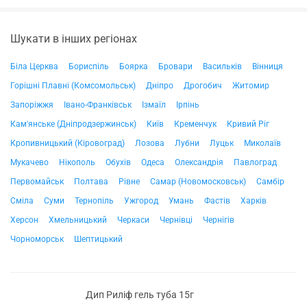
Шукати в інших регіонах
Біла Церква
Бориспіль
Боярка
Бровари
Васильків
Вінниця
Горішні Плавні (Комсомольськ)
Дніпро
Дрогобич
Житомир
Запоріжжя
Івано-Франківськ
Ізмаїл
Ірпінь
Кам'янське (Дніпродзержинськ)
Київ
Кременчук
Кривий Ріг
Кропивницький (Кіровоград)
Лозова
Лубни
Луцьк
Миколаїв
Мукачево
Нікополь
Обухів
Одеса
Олександрія
Павлоград
Первомайськ
Полтава
Рівне
Самар (Новомосковськ)
Самбір
Сміла
Суми
Тернопіль
Ужгород
Умань
Фастів
Харків
Херсон
Хмельницький
Черкаси
Чернівці
Чернігів
Чорноморськ
Шептицький
Дип Риліф гель туба 15г