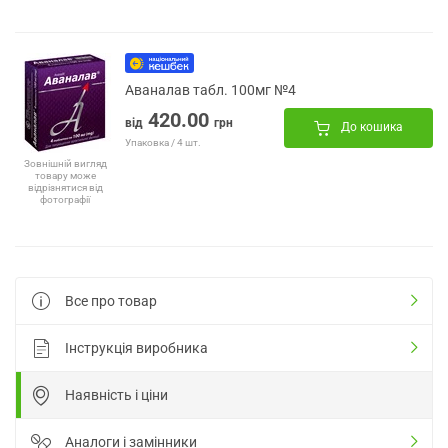
Аваналав табл. 100мг №4
420.00
від
грн
До кошика
Упаковка / 4 шт.
Зовнішній вигляд
товару може
відрізнятися від
фотографії
Все про товар
Інструкція виробника
Наявність і ціни
Аналоги і замінники