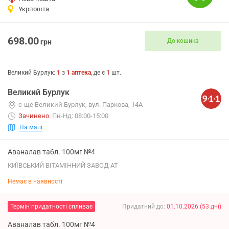
Укрпошта
698.00
До кошика
грн
Великий Бурлук
:
1
з
1
аптека
, де є
1
шт.
Великий Бурлук
с-ще Великий Бурлук, вул. Паркова, 14А
Зачинено
.
Пн-Нд: 08:00-15:00
На мапі
Аваналав табл. 100мг №4
КИЇВСЬКИЙ ВІТАМІННИЙ ЗАВОД АТ
Немає в наявності
Термін придатності спливає
Придатний до
:
01.10.2026
(
53
дні
)
Аваналав табл. 100мг №4