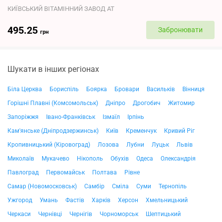
КИЇВСЬКИЙ ВІТАМІННИЙ ЗАВОД АТ
495.25
Забронювати
грн
Шукати в інших регіонах
Біла Церква
Бориспіль
Боярка
Бровари
Васильків
Вінниця
Горішні Плавні (Комсомольськ)
Дніпро
Дрогобич
Житомир
Запоріжжя
Івано-Франківськ
Ізмаїл
Ірпінь
Кам'янське (Дніпродзержинськ)
Київ
Кременчук
Кривий Ріг
Кропивницький (Кіровоград)
Лозова
Лубни
Луцьк
Львів
Миколаїв
Мукачево
Нікополь
Обухів
Одеса
Олександрія
Павлоград
Первомайськ
Полтава
Рівне
Самар (Новомосковськ)
Самбір
Сміла
Суми
Тернопіль
Ужгород
Умань
Фастів
Харків
Херсон
Хмельницький
Черкаси
Чернівці
Чернігів
Чорноморськ
Шептицький