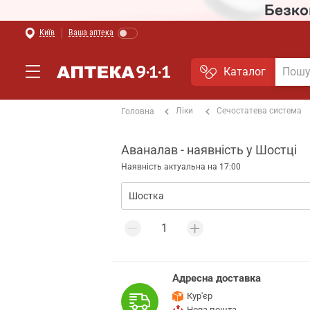
Київ
Ваша аптека
Каталог
Ліки
Сечостатева система
Головна
Аваналав - наявність у Шостці
Наявність актуальна на 17:00
Адресна доставка
Кур'єр
Нова пошта