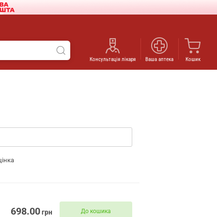
Консультація лікаря
Ваша аптека
Кошик
цінка
698.00
До кошика
грн