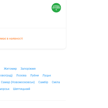
емає в наявності
ч
Житомир
Запоріжжя
ровоград)
Лозова
Лубни
Луцьк
Самар (Новомосковськ)
Самбір
Сміла
морськ
Шептицький