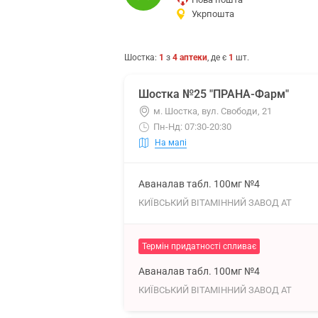
Укрпошта
Шостка
:
1
з
4
аптеки
, де є
1
шт.
Шостка №25 "ПРАНА-Фарм"
м. Шостка, вул. Свободи, 21
Пн-Нд: 07:30-20:30
На мапі
Аваналав табл. 100мг №4
КИЇВСЬКИЙ ВІТАМІННИЙ ЗАВОД АТ
Термін придатності спливає
Аваналав табл. 100мг №4
КИЇВСЬКИЙ ВІТАМІННИЙ ЗАВОД АТ