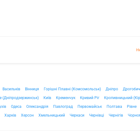
Н
Васильків
Вінниця
Горішні Плавні (Комсомольськ)
Дніпро
Дрогоби
е (Дніпродзержинськ)
Київ
Кременчук
Кривий Ріг
Кропивницький (Кі
ухів
Одеса
Олександрія
Павлоград
Первомайськ
Полтава
Рівне
Харків
Херсон
Хмельницький
Черкаси
Чернівці
Чернігів
Чорно