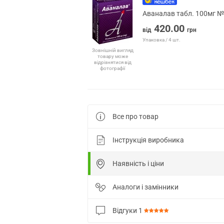
Аваналав табл. 100мг 
420.00
від
грн
Упаковка / 4 шт.
Зовнішній вигляд
товару може
відрізнятися від
фотографії
Все про товар
Інструкція виробника
Наявність і ціни
Аналоги і замінники
Відгуки
1