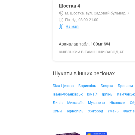
Шостка 4
м. Шостка, вул. Садовий бульвар, 7
Пн-Нд: 08:00-21:00
На мапі
Аваналав табл. 100мг №4
КИЇВСЬКИЙ ВІТАМІННИЙ ЗАВОД АТ
Шукати в інших регіонах
Біла Церква
Бориспіль
Боярка
Бровари
Івано-Франківськ
Ізмаїл
Ірпінь
Кам'янськ
Львів
Миколаїв
Мукачево
Нікополь
Об
Суми
Тернопіль
Ужгород
Умань
Фастів