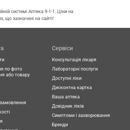
ій системі Аптека 9-1-1. Ціни на
, що зазначені на сайті!
га
Сервіси
ти
Консультація лікаря
я по фото
Лабораторні послуги
ня або товару
Доступні ліки
Дисконтна картка
Ваша аптека
 замовлення
Довідник ліків
кості
Симптоми і захворювання
ня
Бренди