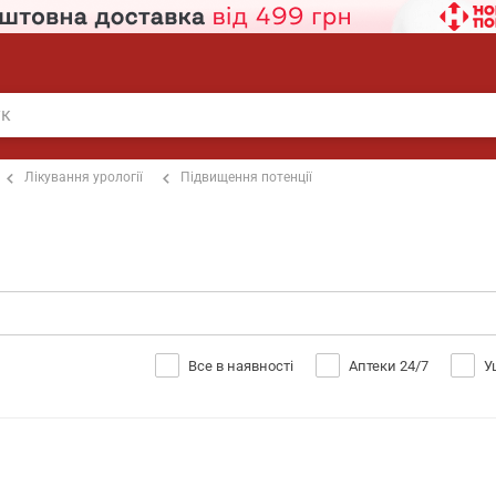
Лікування урології
Підвищення потенції
Все в наявності
Аптеки 24/7
У