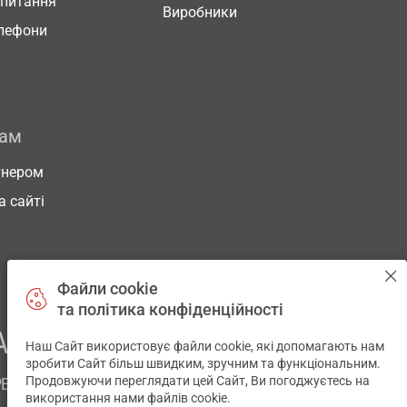
 питання
Виробники
елефони
рам
тнером
а сайті
Файли cookie
та політика конфіденційності
АШОГО ЗДОРОВ’Я
Наш Сайт використовує файли cookie, які допомагають нам
✕
зробити Сайт більш швидким, зручним та функціональним.
Продовжуючи переглядати цей Сайт, Ви погоджуєтесь на
РЕМ
використання нами файлів cookie.