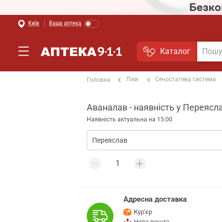
Київ
Ваша аптека
Каталог
Ліки
Сечостатева система
Головна
Аваналав - наявність у Переясла
Наявність актуальна на 15:00
Адресна доставка
Кур'єр
Нова пошта