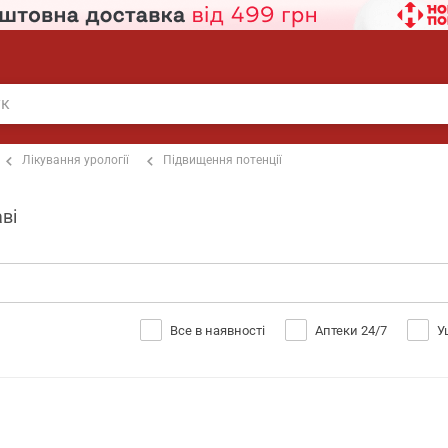
Лікування урології
Підвищення потенції
ві
Все в наявності
Аптеки 24/7
У