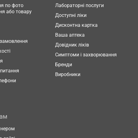
я по фото
Лабораторні послуги
ня або товару
Доступні ліки
Дисконтна картка
Ваша аптека
 замовлення
Довідник ліків
кості
Симптоми і захворювання
ня
Бренди
 питання
Виробники
елефони
рам
тнером