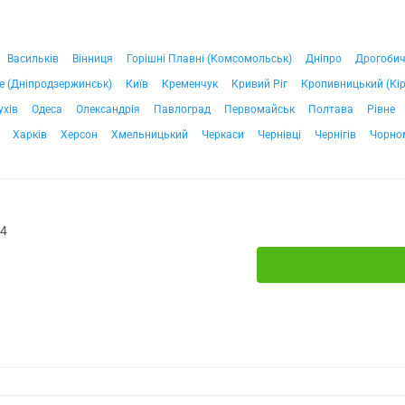
Васильків
Вінниця
Горішні Плавні (Комсомольськ)
Дніпро
Дрогоби
е (Дніпродзержинськ)
Київ
Кременчук
Кривий Ріг
Кропивницький (Кі
ухів
Одеса
Олександрія
Павлоград
Первомайськ
Полтава
Рівне
Харків
Херсон
Хмельницький
Черкаси
Чернівці
Чернігів
Чорно
№4