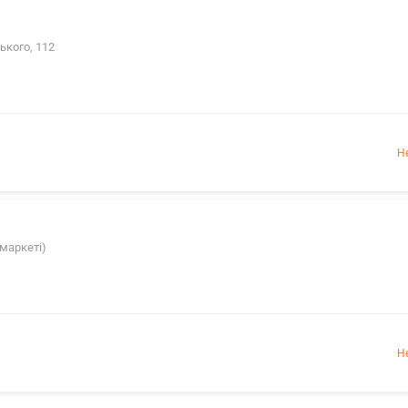
ького, 112
Н
 маркеті)
Н