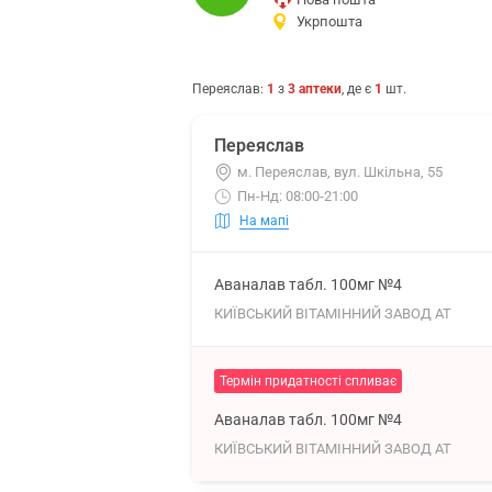
Укрпошта
Переяслав
:
1
з
3
аптеки
, де є
1
шт.
Переяслав
м. Переяслав, вул. Шкільна, 55
Пн-Нд: 08:00-21:00
На мапі
Аваналав табл. 100мг №4
КИЇВСЬКИЙ ВІТАМІННИЙ ЗАВОД АТ
Термін придатності спливає
Аваналав табл. 100мг №4
КИЇВСЬКИЙ ВІТАМІННИЙ ЗАВОД АТ