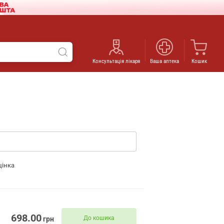
Консультація лікаря
Ваша аптека
Кошик
цінка
698.00
До кошика
грн