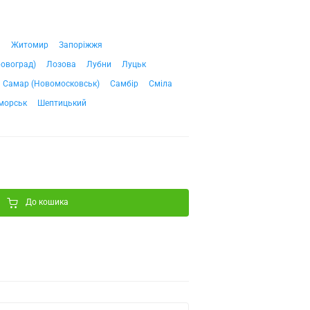
ч
Житомир
Запоріжжя
ровоград)
Лозова
Лубни
Луцьк
Самар (Новомосковськ)
Самбір
Сміла
морськ
Шептицький
До кошика