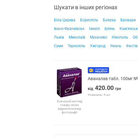
Шукати в інших регіонах
Біла Церква
Бориспіль
Боярка
Бровари
Івано-Франківськ
Ізмаїл
Ірпінь
Кам'янськ
Львів
Миколаїв
Мукачево
Нікополь
Об
Суми
Тернопіль
Ужгород
Умань
Фастів
Аваналав табл. 100мг 
420.00
від
грн
Упаковка / 4 шт.
Зовнішній вигляд
товару може
відрізнятися від
фотографії