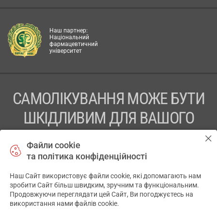
Наш партнер:
Національний
фармацевтичний
університет
САМОЛІКУВАННЯ МОЖЕ БУТИ
ШКІДЛИВИМ ДЛЯ ВАШОГО
ЗДОРОВ’Я
Файли cookie
та політика конфіденційності
ПЕРЕД ЗАСТОСУВАННЯМ ПРЕПАРАТУ ПРОКОНСУЛЬТУЙТЕСЬ
З ЛІКАРЕМ
Наш Сайт використовує файли cookie, які допомагають нам
✕
зробити Сайт більш швидким, зручним та функціональним.
ТОВ «АПТЕКА 911.ЮА» Код ЄДРПОУ 43631965.
Продовжуючи переглядати цей Сайт, Ви погоджуєтесь на
використання нами файлів cookie.
Відмова від відповідальності