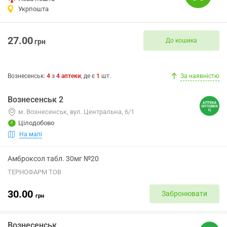
Укрпошта
27.00
До кошика
грн
Вознесенськ
:
4
з
4
аптеки
, де є
1
шт.
За наявністю
Вознесенськ 2
м. Вознесенськ, вул. Центральна, 6/1
Цілодобово
На мапі
Амброксол табл. 30мг №20
ТЕРНОФАРМ ТОВ
30.00
Забронювати
грн
Вознесенськ