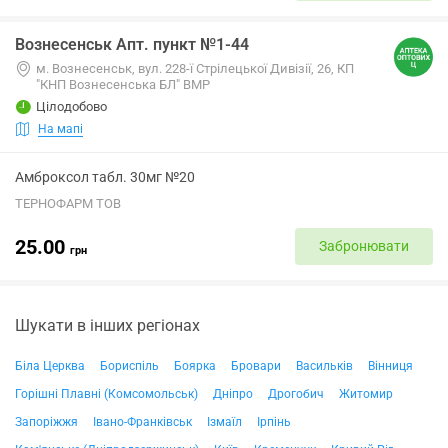
Вознесенськ Апт. пункт №1-44
м. Вознесенськ, вул. 228-ї Стрілецької Дивізії, 26, КП
"КНП Вознесенська БЛ" ВМР
Цілодобово
На мапі
Амброксол табл. 30мг №20
ТЕРНОФАРМ ТОВ
25.00
Забронювати
грн
Шукати в інших регіонах
Біла Церква
Бориспіль
Боярка
Бровари
Васильків
Вінниця
Горішні Плавні (Комсомольськ)
Дніпро
Дрогобич
Житомир
Запоріжжя
Івано-Франківськ
Ізмаїл
Ірпінь