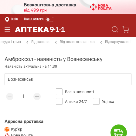
Київ
Ваша аптека
студа і грип
Від кашлю
Від вологого кашлю
Відхаркувальні
Амброксол - наявність у Вознесенську
Наявність актуальна на 11:30
Все в наявності
Аптеки 24/7
Уцінка
Адресна доставка
Кур'єр
Нова пошта