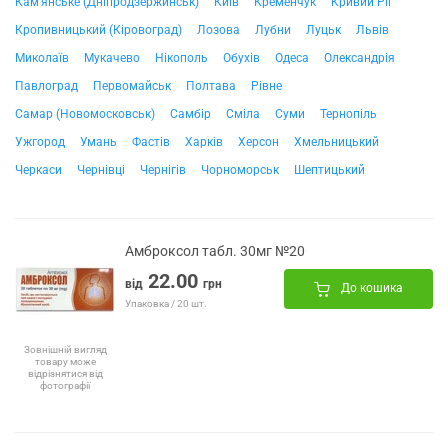
Кам'янське (Дніпродзержинськ)
Київ
Кременчук
Кривий Ріг
Кропивницький (Кіровоград)
Лозова
Лубни
Луцьк
Львів
Миколаїв
Мукачево
Нікополь
Обухів
Одеса
Олександрія
Павлоград
Первомайськ
Полтава
Рівне
Самар (Новомосковськ)
Самбір
Сміла
Суми
Тернопіль
Ужгород
Умань
Фастів
Харків
Херсон
Хмельницький
Черкаси
Чернівці
Чернігів
Чорноморськ
Шептицький
Амброксол табл. 30мг №20
22.00
від
грн
До кошика
Упаковка / 20 шт.
Зовнішній вигляд
товару може
відрізнятися від
фотографії