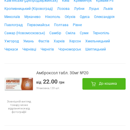
Кам'янське (Дніпродзержинськ)
Київ
Кременчук
Кривий Ріг
Кропивницький (Кіровоград)
Лозова
Лубни
Луцьк
Львів
Миколаїв
Мукачево
Нікополь
Обухів
Одеса
Олександрія
Павлоград
Первомайськ
Полтава
Рівне
Самар (Новомосковськ)
Самбір
Сміла
Суми
Тернопіль
Ужгород
Умань
Фастів
Харків
Херсон
Хмельницький
Черкаси
Чернівці
Чернігів
Чорноморськ
Шептицький
Амброксол табл. 30мг №20
22.00
від
грн
До кошика
Упаковка / 20 шт.
Зовнішній вигляд
товару може
відрізнятися від
фотографії