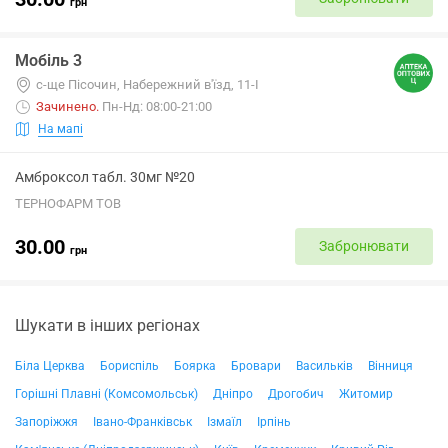
грн
Мобіль 3
с-ще Пісочин, Набережний в'їзд, 11-І
Зачинено
.
Пн-Нд: 08:00-21:00
На мапі
Амброксол табл. 30мг №20
ТЕРНОФАРМ ТОВ
30.00
Забронювати
грн
Шукати в інших регіонах
Біла Церква
Бориспіль
Боярка
Бровари
Васильків
Вінниця
Горішні Плавні (Комсомольськ)
Дніпро
Дрогобич
Житомир
Запоріжжя
Івано-Франківськ
Ізмаїл
Ірпінь