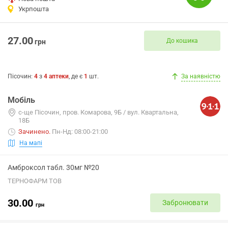
Укрпошта
27.00
До кошика
грн
Пісочин
:
4
з
4
аптеки
, де є
1
шт.
За наявністю
Мобіль
с-ще Пісочин, пров. Комарова, 9Б / вул. Квартальна,
18Б
Зачинено
.
Пн-Нд: 08:00-21:00
На мапі
Амброксол табл. 30мг №20
ТЕРНОФАРМ ТОВ
30.00
Забронювати
грн