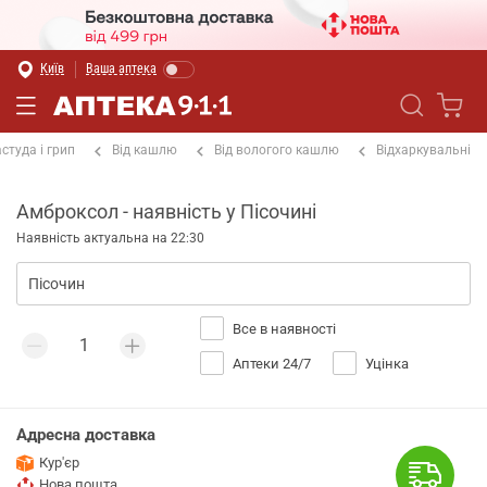
Київ
Ваша аптека
студа і грип
Від кашлю
Від вологого кашлю
Відхаркувальні
Амброксол - наявність у Пісочині
Наявність актуальна на 22:30
Все в наявності
Аптеки 24/7
Уцінка
Адресна доставка
Кур'єр
Нова пошта