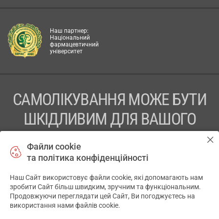
Наш партнер:
Національний
фармацевтичний
університет
САМОЛІКУВАННЯ МОЖЕ БУТИ
ШКІДЛИВИМ ДЛЯ ВАШОГО
ЗДОРОВ’Я
Файли cookie
та політика конфіденційності
ПЕРЕД ЗАСТОСУВАННЯМ ПРЕПАРАТУ ПРОКОНСУЛЬТУЙТЕСЬ
З ЛІКАРЕМ
Наш Сайт використовує файли cookie, які допомагають нам
✕
зробити Сайт більш швидким, зручним та функціональним.
ТОВ «АПТЕКА 911.ЮА» Код ЄДРПОУ 43631965.
Продовжуючи переглядати цей Сайт, Ви погоджуєтесь на
використання нами файлів cookie.
Відмова від відповідальності