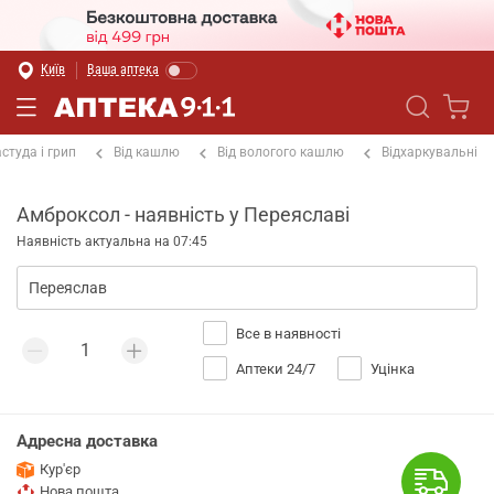
Київ
Ваша аптека
студа і грип
Від кашлю
Від вологого кашлю
Відхаркувальні
Амброксол - наявність у Переяславі
Наявність актуальна на 07:45
Все в наявності
Аптеки 24/7
Уцінка
Адресна доставка
Кур'єр
Нова пошта