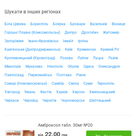
Шукати в інших регіонах
Біла Церква
Бориспіль
Боярка
Бровари
Васильків
Вінниця
Горішні Плавні (Комсомольськ)
Дніпро
Дрогобич
Житомир
Запоріжжя
Івано-Франківськ
Ізмаїл
Ірпінь
Кам'янське (Дніпродзержинськ)
Київ
Кременчук
Кривий Ріг
Кропивницький (Кіровоград)
Лозова
Лубни
Луцьк
Львів
Миколаїв
Мукачево
Нікополь
Обухів
Одеса
Олександрія
Павлоград
Первомайськ
Полтава
Рівне
Самар (Новомосковськ)
Самбір
Сміла
Суми
Тернопіль
Ужгород
Умань
Фастів
Харків
Херсон
Хмельницький
Черкаси
Чернівці
Чернігів
Чорноморськ
Шептицький
Амброксол табл. 30мг №20
22.00
від
грн