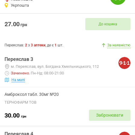
Укрпошта
27.00
До кошика
грн
Переяслав
:
2
з
3
аптеки
, де є
1
шт.
За наявністю
Переяслав 3
м. Переяслав, вул. Богдана Хмельницького, 112
Зачинено
.
Пн-Нд: 08:00-21:00
На мапі
Амброксол табл. 30мг №20
ТЕРНОФАРМ ТОВ
30.00
Забронювати
грн
Переяслав 4