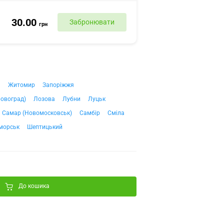
30.00
Забронювати
грн
ч
Житомир
Запоріжжя
ровоград)
Лозова
Лубни
Луцьк
Самар (Новомосковськ)
Самбір
Сміла
морськ
Шептицький
До кошика