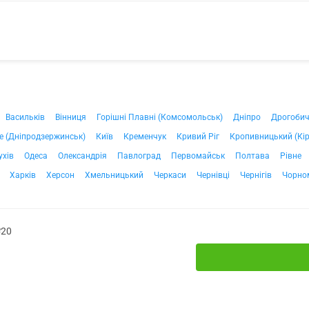
Васильків
Вінниця
Горішні Плавні (Комсомольськ)
Дніпро
Дрогоби
е (Дніпродзержинськ)
Київ
Кременчук
Кривий Ріг
Кропивницький (Кі
ухів
Одеса
Олександрія
Павлоград
Первомайськ
Полтава
Рівне
Харків
Херсон
Хмельницький
Черкаси
Чернівці
Чернігів
Чорно
№20