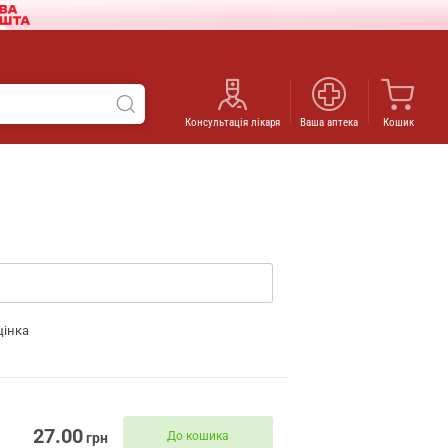
Консультація лікаря
Ваша аптека
Кошик
цінка
27.00
До кошика
грн