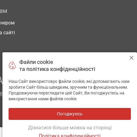
рам
тнером
а сайті
Файли cookie
та політика конфіденційності
АШОГО ЗДОРОВ’Я
Наш Сайт використовує файли cookie, які допомагають нам
✕
зробити Сайт більш швидким, зручним та функціональним.
Продовжуючи переглядати цей Сайт, Ви погоджуєтесь на
РЕМ
використання нами файлів cookie.
Погоджуюсь
Всі аптеки
на мапі
Розробка і підтримка сайту -
wu.ua
Дізнатися більше можна на сторінці
Політика конфіденційності