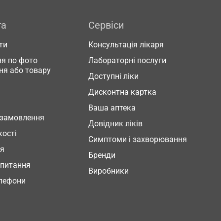
га
Сервіси
ти
Консультація лікаря
я по фото
Лабораторні послуги
ня або товару
Доступні ліки
Дисконтна картка
Ваша аптека
 замовлення
Довідник ліків
кості
Симптоми і захворювання
ня
Бренди
 питання
Виробники
елефони