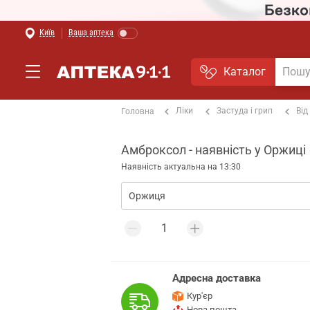
Київ
Ваша аптека
Каталог
Ліки
Застуда і грип
Від
Головна
Амброксол - наявність у Оржиці
Наявність актуальна на 13:30
Адресна доставка
Кур'єр
Нова пошта