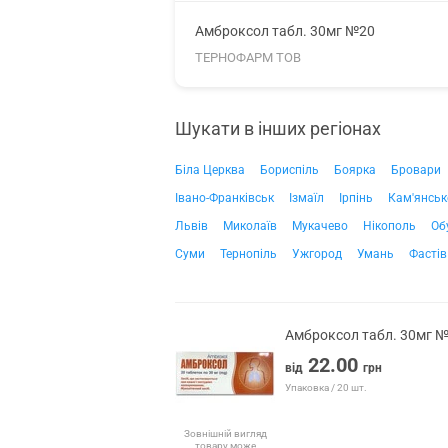
Амброксол табл. 30мг №20
ТЕРНОФАРМ ТОВ
Шукати в інших регіонах
Біла Церква
Бориспіль
Боярка
Бровари
Івано-Франківськ
Ізмаїл
Ірпінь
Кам'янськ
Львів
Миколаїв
Мукачево
Нікополь
Об
Суми
Тернопіль
Ужгород
Умань
Фастів
Амброксол табл. 30мг 
22.00
від
грн
Упаковка / 20 шт.
Зовнішній вигляд
товару може