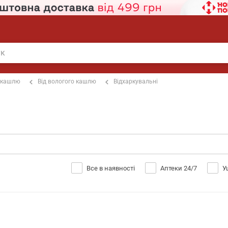
 кашлю
Від вологого кашлю
Відхаркувальні
Все в наявності
Аптеки 24/7
У