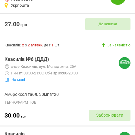
Укрпошта
27.00
До кошика
грн
Квасилів
:
2
з
2
аптеки
, де є
1
шт.
За наявністю
Квасилів №6 (ДДД)
с-ще Квасилів, вул. Молодіжна, 25А
Пн-Пт: 08:00-21:00; Сб-Нд: 09:00-20:00
На мапі
Амброксол табл. 30мг №20
ТЕРНОФАРМ ТОВ
30.00
Забронювати
грн
Квасилів