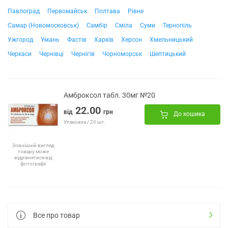
Павлоград
Первомайськ
Полтава
Рівне
Самар (Новомосковськ)
Самбір
Сміла
Суми
Тернопіль
Ужгород
Умань
Фастів
Харків
Херсон
Хмельницький
Черкаси
Чернівці
Чернігів
Чорноморськ
Шептицький
Амброксол табл. 30мг №20
22.00
від
грн
До кошика
Упаковка / 20 шт.
Зовнішній вигляд
товару може
відрізнятися від
фотографії
Все про товар