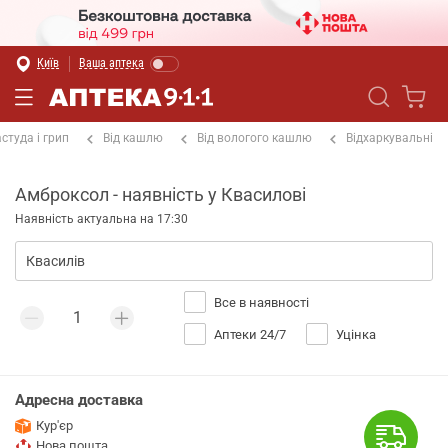
Київ
Ваша аптека
студа і грип
Від кашлю
Від вологого кашлю
Відхаркувальні
Амброксол - наявність у Квасилові
Наявність актуальна на 17:30
Все в наявності
Аптеки 24/7
Уцінка
Адресна доставка
Кур'єр
Нова пошта