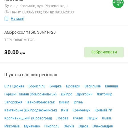
с-ще Квасилів, вул. Рівненська, 1
Пн-Пт: 08:00-21:00; Сб-Нд: 09:00-20:00
На мапі
Амброксол табл. 30мг №20
ТЕРНОФАРМ ТОВ
30.00
Забронювати
грн
Шукати в інших регіонах
Біла Церква
Бориспіль
Боярка
Бровари
Васильків
Вінниця
Горішні Плавні (Комсомольськ)
Дніпро
Дрогобич
Житомир
Запоріжжя
Івано-Франківськ
Ізмаїл
Ірпінь
Кам'янське (Дніпродзержинськ)
Київ
Кременчук
Кривий Ріг
Кропивницький (Кіровоград)
Лозова
Лубни
Луцьк
Львів
Миколаїв
Мукачево
Нікополь
Обухів
Одеса
Олександрія