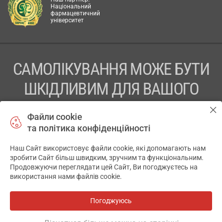
Національний
фармацевтичний
університет
САМОЛІКУВАННЯ МОЖЕ БУТИ
ШКІДЛИВИМ ДЛЯ ВАШОГО
ЗДОРОВ’Я
Файли cookie
та політика конфіденційності
ПЕРЕД ЗАСТОСУВАННЯМ ПРЕПАРАТУ ПРОКОНСУЛЬТУЙТЕСЬ
З ЛІКАРЕМ
Наш Сайт використовує файли cookie, які допомагають нам
✕
зробити Сайт більш швидким, зручним та функціональним.
ТОВ «АПТЕКА 911.ЮА» Код ЄДРПОУ 43631965.
Продовжуючи переглядати цей Сайт, Ви погоджуєтесь на
використання нами файлів cookie.
Відмова від відповідальності
© 2014-2026. Медична інформаційна система АПТЕКА911.ЮА
Погоджуюсь
Всі аптеки
на мапі
Розробка і підтримка сайту -
wu.ua