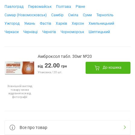
Павлоград
Первомайськ
Полтава
Рівне
Самар (Новомосковськ)
Самбір
Сміла
Суми
Тернопіль
Ужгород
Умань
Фастів
Харків
Херсон
Хмельницький
Черкаси
Чернівці
Чернігів
Чорноморськ
Шептицький
Амброксол табл. 30мг №20
22.00
від
грн
До кошика
Упаковка / 20 шт.
Зовнішній вигляд
товару може
відрізнятися від
фотографії
Все про товар