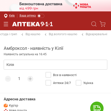
Київ
Ваша аптека
студа і грип
Від кашлю
Від вологого кашлю
Відхаркувальні
Амброксол - наявність у Кілії
Наявність актуальна на 16:45
Все в наявності
Аптеки 24/7
Уцінка
Адресна доставка
Кур'єр
Нова пошта