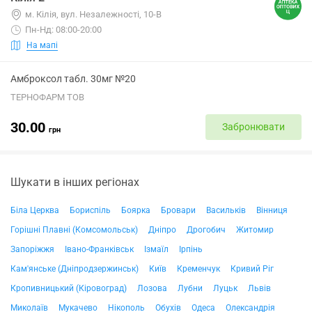
м. Кілія, вул. Незалежності, 10-В
Пн-Нд: 08:00-20:00
На мапі
Амброксол табл. 30мг №20
ТЕРНОФАРМ ТОВ
30.00
Забронювати
грн
Шукати в інших регіонах
Біла Церква
Бориспіль
Боярка
Бровари
Васильків
Вінниця
Горішні Плавні (Комсомольськ)
Дніпро
Дрогобич
Житомир
Запоріжжя
Івано-Франківськ
Ізмаїл
Ірпінь
Кам'янське (Дніпродзержинськ)
Київ
Кременчук
Кривий Ріг
Кропивницький (Кіровоград)
Лозова
Лубни
Луцьк
Львів
Миколаїв
Мукачево
Нікополь
Обухів
Одеса
Олександрія