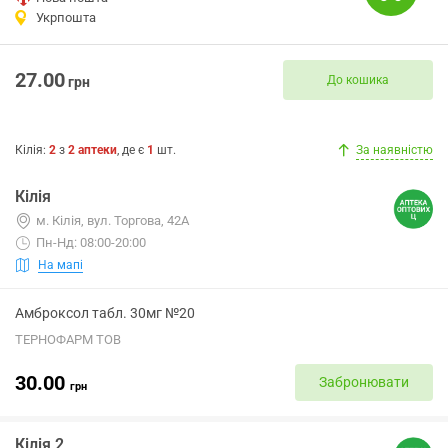
Укрпошта
27.00
До кошика
грн
Кілія
:
2
з
2
аптеки
, де є
1
шт.
За наявністю
Кілія
м. Кілія, вул. Торгова, 42А
Пн-Нд: 08:00-20:00
На мапі
Амброксол табл. 30мг №20
ТЕРНОФАРМ ТОВ
30.00
Забронювати
грн
Кілія 2