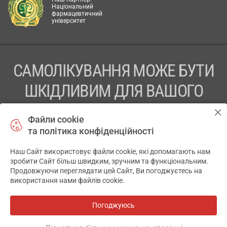
Національний
фармацевтичний
університет
САМОЛІКУВАННЯ МОЖЕ БУТИ
ШКІДЛИВИМ ДЛЯ ВАШОГО
ЗДОРОВ’Я
Файли cookie
та політика конфіденційності
ПЕРЕД ЗАСТОСУВАННЯМ ПРЕПАРАТУ ПРОКОНСУЛЬТУЙТЕСЬ
З ЛІКАРЕМ
Наш Сайт використовує файли cookie, які допомагають нам
✕
зробити Сайт більш швидким, зручним та функціональним.
ТОВ «АПТЕКА 911.ЮА» Код ЄДРПОУ 43631965.
Продовжуючи переглядати цей Сайт, Ви погоджуєтесь на
використання нами файлів cookie.
Відмова від відповідальності
© 2014-2026. Медична інформаційна система АПТЕКА911.ЮА
Погоджуюсь
Всі аптеки
на мапі
Розробка і підтримка сайту -
wu.ua