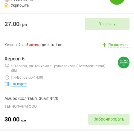
Укрпошта
27.00
В корзину
грн
Херсон
:
2
из
5
аптек
, где есть
1
шт.
По наличию
Херсон 6
г. Херсон, ул. Михаила Грушевского (Потемкинская),
45А
Пн-Вс: 08:00-14:00
На карте
Амброксол табл. 30мг №20
ТЕРНОФАРМ ООО
30.00
Забронировать
грн