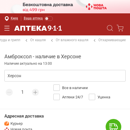
Киев
Ваша аптека
туда и грипп
От кашля
От влажного кашля
Отхаркивающие
Амброксол - наличие в Херсоне
Наличие актуально на 13:00
Все в наличии
Аптеки 24/7
Уценка
Адресная доставка
Курьер
Новая почта