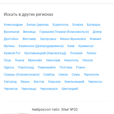
Искать в других регионах
Александрия
Белая Церковь
Борисполь
Боярка
Бровары
Васильков
Винница
Горишние Плавни (Комсомольск)
Днепр
Дрогобыч
Житомир
Запорожье
Ивано-Франковск
Измаил
Ирпень
Каменское (Днепродзержинск)
Киев
Кременчуг
Кривой Рог
Кропивницкий (Кировоград)
Лозовая
Лубны
Луцк
Львов
Мукачево
Николаев
Никополь
Обухов
Одесса
Павлоград
Первомайск
Полтава
Ровно
Самарь (Новомосковск)
Самбор
Смела
Сумы
Тернополь
Ужгород
Умань
Фастов
Харьков
Хмельницкий
Черкассы
Чернигов
Черновцы
Черноморск
Шептицкий
Амброксол табл. 30мг №20