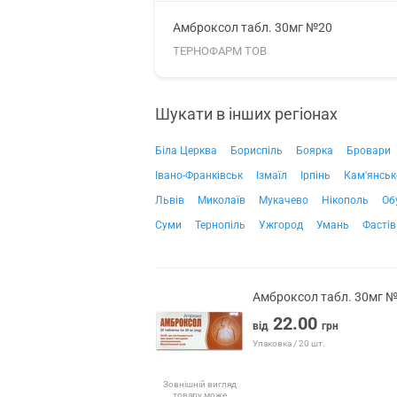
Амброксол табл. 30мг №20
ТЕРНОФАРМ ТОВ
Шукати в інших регіонах
Біла Церква
Бориспіль
Боярка
Бровари
Івано-Франківськ
Ізмаїл
Ірпінь
Кам'янськ
Львів
Миколаїв
Мукачево
Нікополь
Об
Суми
Тернопіль
Ужгород
Умань
Фастів
Амброксол табл. 30мг 
22.00
від
грн
Упаковка / 20 шт.
Зовнішній вигляд
товару може