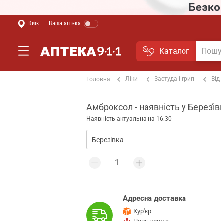
Київ
Ваша аптека
Каталог
Ліки
Застуда і грип
Від
Головна
Амброксол - наявність у Березі́вц
Наявність актуальна на 16:30
Адресна доставка
Кур'єр
Нова пошта