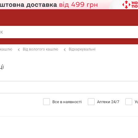
 кашлю
Від вологого кашлю
Відхаркувальні
і́
Все в наявності
Аптеки 24/7
У