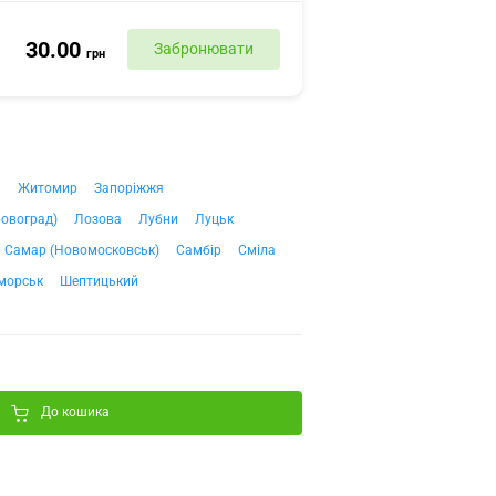
30.00
Забронювати
грн
ч
Житомир
Запоріжжя
ровоград)
Лозова
Лубни
Луцьк
Самар (Новомосковськ)
Самбір
Сміла
морськ
Шептицький
До кошика