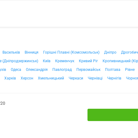
Васильків
Вінниця
Горішні Плавні (Комсомольськ)
Дніпро
Дрогоби
е (Дніпродзержинськ)
Київ
Кременчук
Кривий Ріг
Кропивницький (Кі
ухів
Одеса
Олександрія
Павлоград
Первомайськ
Полтава
Рівне
Харків
Херсон
Хмельницький
Черкаси
Чернівці
Чернігів
Чорно
№20