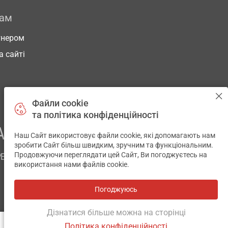
рам
тнером
а сайті
Файли cookie
та політика конфіденційності
АШОГО ЗДОРОВ’Я
Наш Сайт використовує файли cookie, які допомагають нам
✕
зробити Сайт більш швидким, зручним та функціональним.
Продовжуючи переглядати цей Сайт, Ви погоджуєтесь на
РЕМ
використання нами файлів cookie.
Погоджуюсь
Всі аптеки
на мапі
Розробка і підтримка сайту -
wu.ua
Дізнатися більше можна на сторінці
Політика конфіденційності