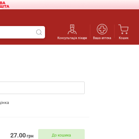
Консультація лікаря
Ваша аптека
Кошик
цінка
27.00
До кошика
грн