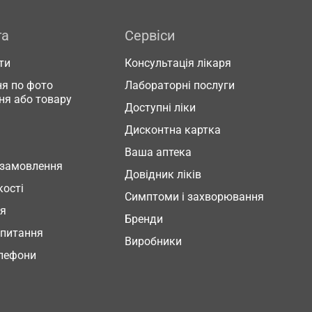
га
Сервіси
ти
Консультація лікаря
я по фото
Лабораторні послуги
ня або товару
Доступні ліки
Дисконтна картка
Ваша аптека
 замовлення
Довідник ліків
кості
Симптоми і захворювання
ня
Бренди
 питання
Виробники
елефони