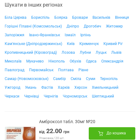
Шукати в інших регіонах
Біла Церква
Бориспіль
Боярка
Бровари
Васильків
Вінниця
Горішні Плавні (Комсомольськ)
Дніпро
Дрогобич
Житомир
Запоріжжя
Івано-Франківськ
Ізмаїл
Ірпінь
Кам'янське (Дніпродзержинськ)
Київ
Кременчук
Кривий Ріг
Кропивницький (Кіровоград)
Лозова
Лубни
Луцьк
Львів
Миколаїв
Мукачево
Нікополь
Обухів
Одеса
Олександрія
Павлоград
Первомайськ
Полтава
Рівне
Самар (Новомосковськ)
Самбір
Сміла
Суми
Тернопіль
Ужгород
Умань
Фастів
Харків
Херсон
Хмельницький
Черкаси
Чернівці
Чернігів
Чорноморськ
Шептицький
Амброксол табл. 30мг №20
22.00
від
грн
До кошика
Упаковка / 20 шт.