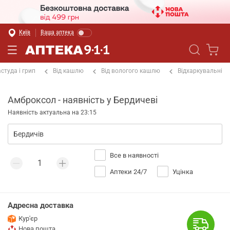
Київ
Ваша аптека
студа і грип
Від кашлю
Від вологого кашлю
Відхаркувальні
Амброксол - наявність у Бердичеві
Наявність актуальна на 23:15
Все в наявності
Аптеки 24/7
Уцінка
Адресна доставка
Кур'єр
Нова пошта