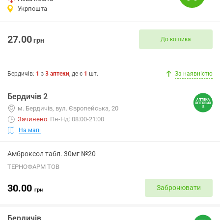
Укрпошта
27.00
До кошика
грн
Бердичів
:
1
з
3
аптеки
, де є
1
шт.
За наявністю
Бердичів 2
м. Бердичів, вул. Європейська, 20
Зачинено
.
Пн-Нд: 08:00-21:00
На мапі
Амброксол табл. 30мг №20
ТЕРНОФАРМ ТОВ
30.00
Забронювати
грн
Бердичів