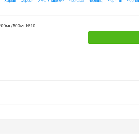
Харків
Херсон
Хмельницький
Черкаси
Чернівці
Чернігів
Чорно
 200мг/500мг №10