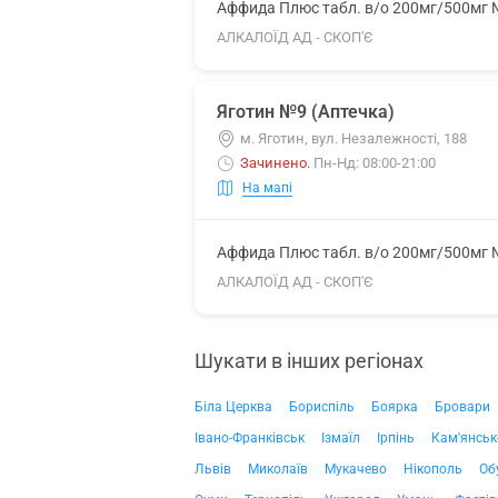
Аффида Плюс табл. в/о 200мг/500мг
АЛКАЛОЇД АД - СКОП'Є
Яготин №9 (Аптечка)
м. Яготин, вул. Незалежності, 188
Зачинено
.
Пн-Нд: 08:00-21:00
На мапі
Аффида Плюс табл. в/о 200мг/500мг
АЛКАЛОЇД АД - СКОП'Є
Шукати в інших регіонах
Біла Церква
Бориспіль
Боярка
Бровари
Івано-Франківськ
Ізмаїл
Ірпінь
Кам'янськ
Львів
Миколаїв
Мукачево
Нікополь
Об