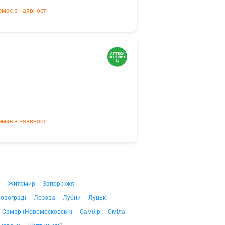
емає в наявності
емає в наявності
ч
Житомир
Запоріжжя
ровоград)
Лозова
Лубни
Луцьк
Самар (Новомосковськ)
Самбір
Сміла