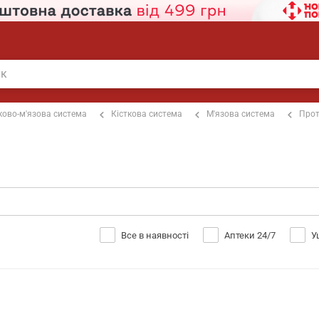
ково-м'язова система
Кісткова система
М'язова система
Прот
Все в наявності
Аптеки 24/7
У