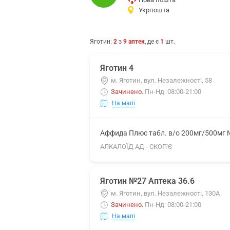
Укрпошта
Яготин
:
2
з
9
аптек
, де є
1
шт.
Яготин 4
м. Яготин, вул. Незалежності, 58
Зачинено
.
Пн-Нд: 08:00-21:00
На мапі
Аффида Плюс табл. в/о 200мг/500мг
АЛКАЛОЇД АД - СКОП'Є
Яготин №27 Аптека 36.6
м. Яготин, вул. Незалежності, 130А
Зачинено
.
Пн-Нд: 08:00-21:00
На мапі