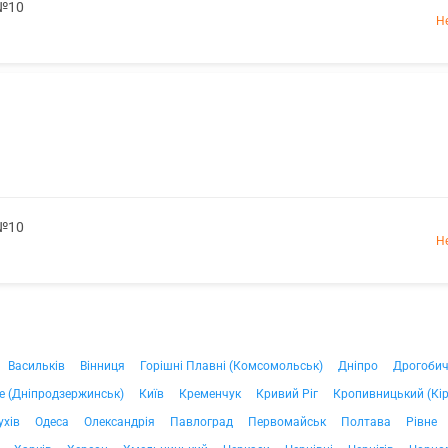
 №10
Н
 №10
Н
Васильків
Вінниця
Горішні Плавні (Комсомольськ)
Дніпро
Дрогоби
е (Дніпродзержинськ)
Київ
Кременчук
Кривий Ріг
Кропивницький (Кі
ухів
Одеса
Олександрія
Павлоград
Первомайськ
Полтава
Рівне