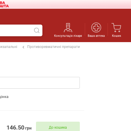
Консультація лікаря
Ваша аптека
Кошик
изапальні
Противоревматичні препарати
цінка
146.50
До кошика
грн