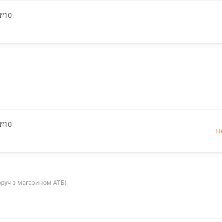
 №10
 №10
Н
поруч з магазином АТБ)