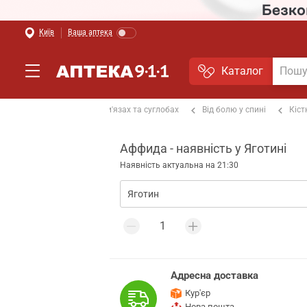
Київ
Ваша аптека
Каталог
альгетики
Від болю в м'язах та суглобах
Від болю у спині
Кіст
Аффида - наявність у Яготині
Наявність актуальна на 21:30
Адресна доставка
Кур'єр
Нова пошта