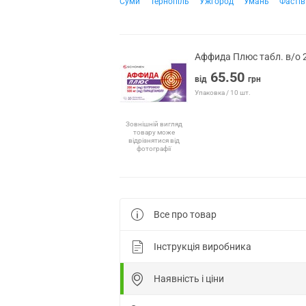
Суми
Тернопіль
Ужгород
Умань
Фастів
Аффида Плюс табл. в/о
65.50
від
грн
Упаковка / 10 шт.
Зовнішній вигляд
товару може
відрізнятися від
фотографії
Все про товар
Інструкція виробника
Наявність і ціни