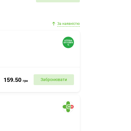
За наявністю
159.50
Забронювати
грн