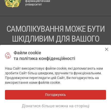
фармацевтичний
університет
САМОЛІКУВАННЯ МОЖЕ БУТИ
ШКІДЛИВИМ ДЛЯ ВАШОГО
ЗДОРОВ’Я
Файли cookie
та політика конфіденційності
ПЕРЕД ЗАСТОСУВАННЯМ ПРЕПАРАТУ ПРОКОНСУЛЬТУЙТЕСЬ
З ЛІКАРЕМ
Наш Сайт використовує файли cookie, які допомагають нам
✕
зробити Сайт більш швидким, зручним та функціональним.
ТОВ «АПТЕКА 911.ЮА» Код ЄДРПОУ 43631965.
Продовжуючи переглядати цей Сайт, Ви погоджуєтесь на
використання нами файлів cookie.
Відмова від відповідальності
© 2014-2026. Медична інформаційна система АПТЕКА911.ЮА
Погоджуюсь
Всі аптеки
на мапі
Розробка і підтримка сайту -
wu.ua
Дізнатися більше можна на сторінці