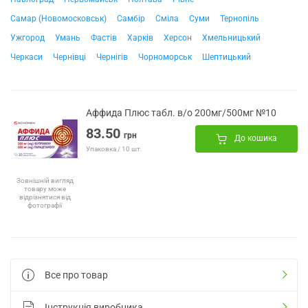
Самар (Новомосковськ)
Самбір
Сміла
Суми
Тернопіль
Ужгород
Умань
Фастів
Харків
Херсон
Хмельницький
Черкаси
Чернівці
Чернігів
Чорноморськ
Шептицький
Аффида Плюс табл. в/о 200мг/500мг №10
83.50
грн
До кошика
Упаковка / 10 шт.
Зовнішній вигляд
товару може
відрізнятися від
фотографії
Все про товар
Інструкція виробника