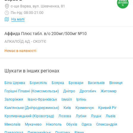
с-ще Варва, вул. Шевченка, 81
Пн-Нд: 08:00-21:00
На мапі
Аффида Плюс табл. в/о 200мг/500мг №10
АЛКАЛОЇД АД - СКОП'Є
Немає в наявності
Шукати в інших регіонах
Біла Церква
Бориспіль
Боярка
Бровари
Васильків
Вінниця
Горішні Плавні (Комсомольськ)
Дніпро
Дрогобич
Житомир
Запоріжжя
Івано-Франківськ
Ізмаїл
Ірпінь
Кам'янське (Дніпродзержинськ)
Київ
Кременчук
Кривий Ріг
Кропивницький (Кіровоград)
Лозова
Лубни
Луцьк
Львів
Миколаїв
Мукачево
Нікополь
Обухів
Одеса
Олександрія
Павлоград
Первомайськ
Полтава
Рівне