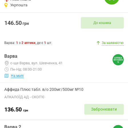
Укрпошта
146.50
До кошика
грн
Варва
:
1
з
2
аптеки
, де є
1
шт.
За наявністю
Варва
с-ще Варва, вул. Шевченка, 41
Пн-Нд: 08:00-21:00
На мапі
Аффида Плюс табл. в/о 200мг/500мг №10
АЛКАЛОЇД АД - СКОП'Є
136.50
Забронювати
грн
Варва 2